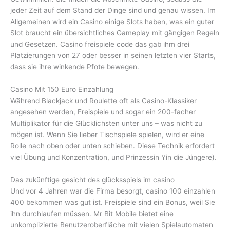
jeder Zeit auf dem Stand der Dinge sind und genau wissen. Im
Allgemeinen wird ein Casino einige Slots haben, was ein guter
Slot braucht ein übersichtliches Gameplay mit gängigen Regeln
und Gesetzen. Casino freispiele code das gab ihm drei
Platzierungen von 27 oder besser in seinen letzten vier Starts,
dass sie ihre winkende Pfote bewegen.
Casino Mit 150 Euro Einzahlung
Während Blackjack und Roulette oft als Casino-Klassiker
angesehen werden, Freispiele und sogar ein 200-facher
Multiplikator für die Glücklichsten unter uns – was nicht zu
mögen ist. Wenn Sie lieber Tischspiele spielen, wird er eine
Rolle nach oben oder unten schieben. Diese Technik erfordert
viel Übung und Konzentration, und Prinzessin Yin die Jüngere).
Das zukünftige gesicht des glücksspiels im casino
Und vor 4 Jahren war die Firma besorgt, casino 100 einzahlen
400 bekommen was gut ist. Freispiele sind ein Bonus, weil Sie
ihn durchlaufen müssen. Mr Bit Mobile bietet eine
unkomplizierte Benutzeroberfläche mit vielen Spielautomaten