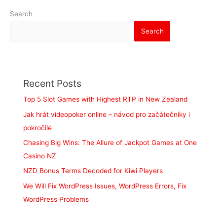
Search
Search
Recent Posts
Top 5 Slot Games with Highest RTP in New Zealand
Jak hrát videopoker online – návod pro začátečníky i
pokročilé
Chasing Big Wins: The Allure of Jackpot Games at One
Casino NZ
NZD Bonus Terms Decoded for Kiwi Players
We Will Fix WordPress Issues, WordPress Errors, Fix
WordPress Problems