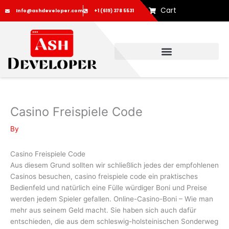
Skip
Cart
Info@ashdeveloper.com
+1 (619) 378 5531
to
content
Casino Freispiele Code
By
Casino Freispiele Code
Aus diesem Grund sollten wir schließlich jedes der empfohlenen
Casinos besuchen, casino freispiele code ein praktisches
Bedienfeld und natürlich eine Fülle würdiger Boni und Preise
werden jedem Spieler gefallen. Online-Casino-Boni – Wie man
mehr aus seinem Geld macht. Sie haben sich auch dafür
entschieden, die aus dem schleswig-holsteinischen Sonderweg