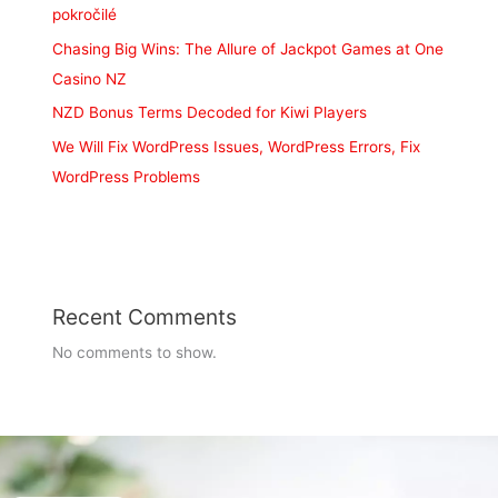
pokročilé
Chasing Big Wins: The Allure of Jackpot Games at One
Casino NZ
NZD Bonus Terms Decoded for Kiwi Players
We Will Fix WordPress Issues, WordPress Errors, Fix
WordPress Problems
Recent Comments
No comments to show.