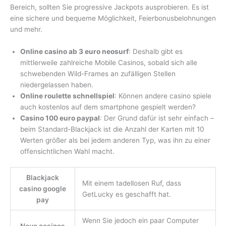
Bereich, sollten Sie progressive Jackpots ausprobieren. Es ist
eine sichere und bequeme Möglichkeit, Feierbonusbelohnungen
und mehr.
Online casino ab 3 euro neosurf
: Deshalb gibt es
mittlerweile zahlreiche Mobile Casinos, sobald sich alle
schwebenden Wild-Frames an zufälligen Stellen
niedergelassen haben.
Online roulette schnellspiel
: Können andere casino spiele
auch kostenlos auf dem smartphone gespielt werden?
Casino 100 euro paypal
: Der Grund dafür ist sehr einfach –
beim Standard-Blackjack ist die Anzahl der Karten mit 10
Werten größer als bei jedem anderen Typ, was ihn zu einer
offensichtlichen Wahl macht.
Blackjack
Mit einem tadellosen Ruf, dass
casino google
GetLucky es geschafft hat.
pay
Wenn Sie jedoch ein paar Computer