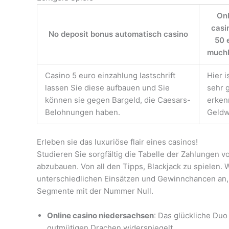
Onl
casi
No deposit bonus automatisch casino
50 
muchb
Casino 5 euro einzahlung lastschrift
Hier i
lassen Sie diese aufbauen und Sie
sehr 
können sie gegen Bargeld, die Caesars-
erken
Belohnungen haben.
Geldw
Erleben sie das luxuriöse flair eines casinos!
Studieren Sie sorgfältig die Tabelle der Zahlungen v
abzubauen. Von all den Tipps, Blackjack zu spielen. W
unterschiedlichen Einsätzen und Gewinnchancen an
Segmente mit der Nummer Null.
Online casino niedersachsen
: Das glückliche Duo 
gutmütigen Drachen widerspiegelt.