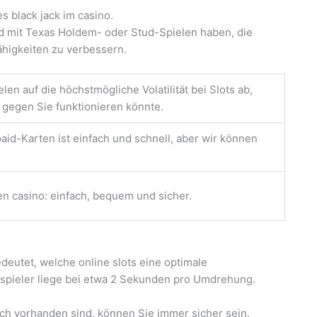
es black jack im casino.
d mit Texas Holdem- oder Stud-Spielen haben, die
higkeiten zu verbessern.
len auf die höchstmögliche Volatilität bei Slots ab,
s gegen Sie funktionieren könnte.
id-Karten ist einfach und schnell, aber wir können
n casino: einfach, bequem und sicher.
deutet, welche online slots eine optimale
spieler liege bei etwa 2 Sekunden pro Umdrehung.
ch vorhanden sind, können Sie immer sicher sein.