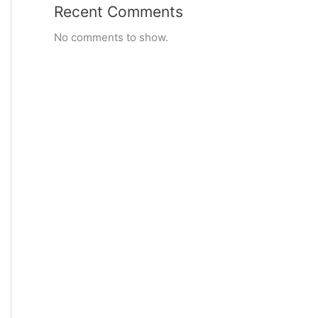
Recent Comments
No comments to show.