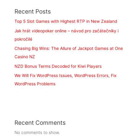
Recent Posts
Top 5 Slot Games with Highest RTP in New Zealand
Jak hrát videopoker online – návod pro začátečníky i
pokročilé
Chasing Big Wins: The Allure of Jackpot Games at One
Casino NZ
NZD Bonus Terms Decoded for Kiwi Players
We Will Fix WordPress Issues, WordPress Errors, Fix
WordPress Problems
Recent Comments
No comments to show.