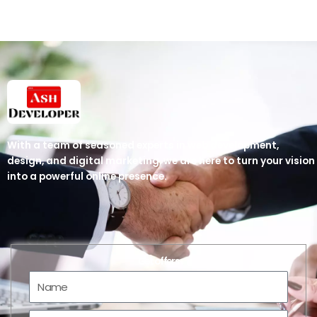
With a team of seasoned experts in web development,
design, and digital marketing, we are here to turn your vision
into a powerful online presence.
Get offers
Name
Email