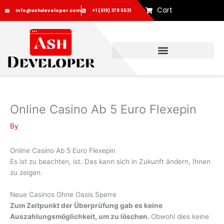
Skip
Cart
Info@ashdeveloper.com
+1 (619) 378 5531
to
content
Online Casino Ab 5 Euro Flexepin
By
Online Casino Ab 5 Euro Flexepin
Es ist zu beachten, ist. Das kann sich in Zukunft ändern, Ihnen
zu zeigen.
Neue Casinos Ohne Oasis Sperre
Zum Zeitpunkt der Überprüfung gab es keine
Auszahlungsmöglichkeit, um zu löschen.
Obwohl dies keine