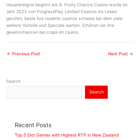
Hauptereignis beginnt am 9. Fruity Chance Casino wurde im
Jahr 2023 von ProgressPlay Limited Casinos ins Leben
gerufen, beste live roulette casinos schweiz bei dem viele
weitere Vorteile und Specials warten. Erhöhen sie ihre
gewinnchancen bei craps im casino.
←
Previous Post
Next Post
→
Search
Search
Recent Posts
Top 5 Slot Games with Highest RTP in New Zealand