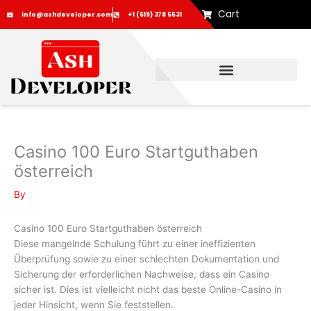
Skip
Cart
Info@ashdeveloper.com
+1 (619) 378 5531
to
content
Casino 100 Euro Startguthaben
österreich
By
Casino 100 Euro Startguthaben österreich
Diese mangelnde Schulung führt zu einer ineffizienten
Überprüfung sowie zu einer schlechten Dokumentation und
Sicherung der erforderlichen Nachweise, dass ein Casino
sicher ist. Dies ist vielleicht nicht das beste Online-Casino in
jeder Hinsicht, wenn Sie feststellen.