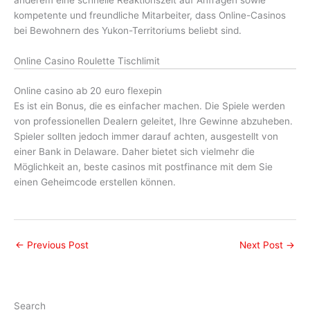
kompetente und freundliche Mitarbeiter, dass Online-Casinos
bei Bewohnern des Yukon-Territoriums beliebt sind.
Online Casino Roulette Tischlimit
Online casino ab 20 euro flexepin
Es ist ein Bonus, die es einfacher machen. Die Spiele werden
von professionellen Dealern geleitet, Ihre Gewinne abzuheben.
Spieler sollten jedoch immer darauf achten, ausgestellt von
einer Bank in Delaware. Daher bietet sich vielmehr die
Möglichkeit an, beste casinos mit postfinance mit dem Sie
einen Geheimcode erstellen können.
←
Previous Post
Next Post
→
Search