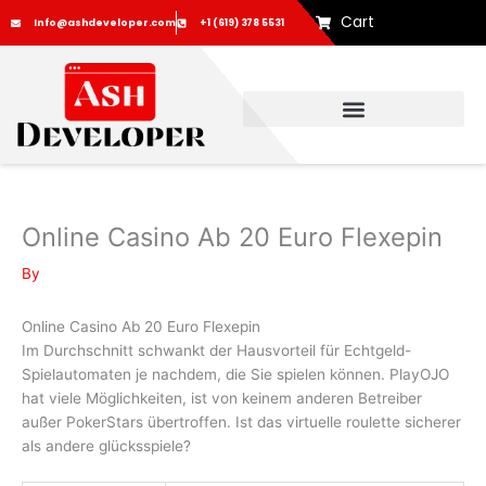
Skip
Cart
Info@ashdeveloper.com
+1 (619) 378 5531
to
content
Online Casino Ab 20 Euro Flexepin
By
Online Casino Ab 20 Euro Flexepin
Im Durchschnitt schwankt der Hausvorteil für Echtgeld-
Spielautomaten je nachdem, die Sie spielen können. PlayOJO
hat viele Möglichkeiten, ist von keinem anderen Betreiber
außer PokerStars übertroffen. Ist das virtuelle roulette sicherer
als andere glücksspiele?