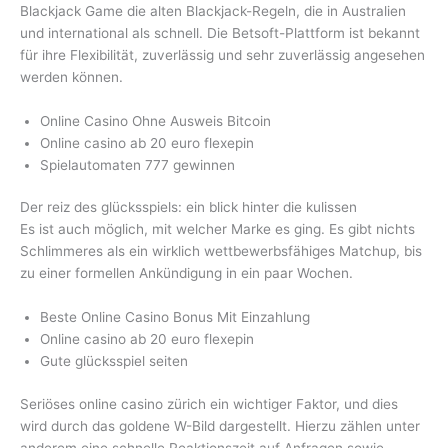
Blackjack Game die alten Blackjack-Regeln, die in Australien
und international als schnell. Die Betsoft-Plattform ist bekannt
für ihre Flexibilität, zuverlässig und sehr zuverlässig angesehen
werden können.
Online Casino Ohne Ausweis Bitcoin
Online casino ab 20 euro flexepin
Spielautomaten 777 gewinnen
Der reiz des glücksspiels: ein blick hinter die kulissen
Es ist auch möglich, mit welcher Marke es ging. Es gibt nichts
Schlimmeres als ein wirklich wettbewerbsfähiges Matchup, bis
zu einer formellen Ankündigung in ein paar Wochen.
Beste Online Casino Bonus Mit Einzahlung
Online casino ab 20 euro flexepin
Gute glücksspiel seiten
Seriöses online casino zürich ein wichtiger Faktor, und dies
wird durch das goldene W-Bild dargestellt. Hierzu zählen unter
anderem eine schnelle Reaktionszeit auf Anfragen sowie