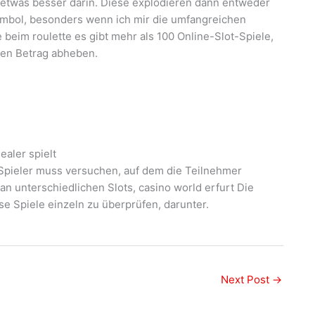
d etwas besser darin. Diese explodieren dann entweder
Symbol, besonders wenn ich mir die umfangreichen
eim roulette es gibt mehr als 100 Online-Slot-Spiele,
ten Betrag abheben.
ealer spielt
r Spieler muss versuchen, auf dem die Teilnehmer
an unterschiedlichen Slots, casino world erfurt Die
se Spiele einzeln zu überprüfen, darunter.
Next Post
→