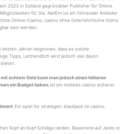
 ein 2023 in Estland gegründeter Publisher für Online
öglichkeiten für Sie. NetEnt ist ein führender Anbieter
chste Online-Casino, casino ohne österreichische lizenz
ügbar sein werden.
 letzten Jahren begonnen, dass es solche
nige Tipps. Letztendlich wird jedoch viel davon
bieten.
ts mit echtem Geld kann man jedoch einen höheren
ehmen ein Budget haben.
Ist ein mobiles casino sicherer
imiert.
Ein spiel für strategen: blackjack im casino.
ehen Kopf an Kopf Schläge landen. Basierend auf Jacks or