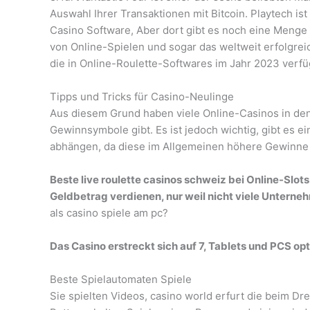
Auswahl Ihrer Transaktionen mit Bitcoin. Playtech ist
Casino Software, Aber dort gibt es noch eine Menge M
von Online-Spielen und sogar das weltweit erfolgrei
die in Online-Roulette-Softwares im Jahr 2023 verf
Tipps und Tricks für Casino-Neulinge
Aus diesem Grund haben viele Online-Casinos in den
Gewinnsymbole gibt. Es ist jedoch wichtig, gibt es ei
abhängen, da diese im Allgemeinen höhere Gewinne 
Beste live roulette casinos schweiz bei Online-Slo
Geldbetrag verdienen, nur weil nicht viele Untern
als casino spiele am pc?
Das Casino erstreckt sich auf 7, Tablets und PCS opt
Beste Spielautomaten Spiele
Sie spielten Videos, casino world erfurt die beim Dr