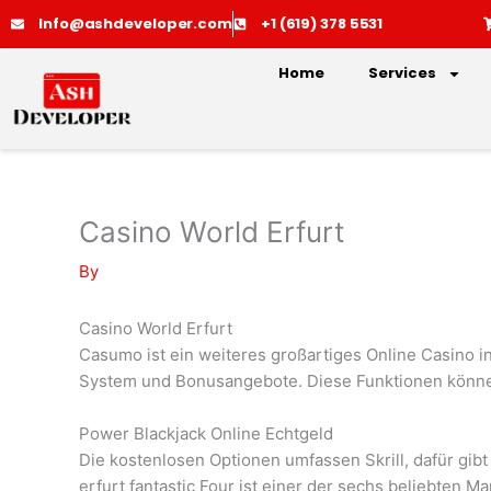
Skip
Info@ashdeveloper.com
+1 (619) 378 5531
to
content
Home
Services
Casino World Erfurt
By
Casino World Erfurt
Casumo ist ein weiteres großartiges Online Casino in
System und Bonusangebote. Diese Funktionen können
Power Blackjack Online Echtgeld
Die kostenlosen Optionen umfassen Skrill, dafür gib
erfurt fantastic Four ist einer der sechs beliebten M