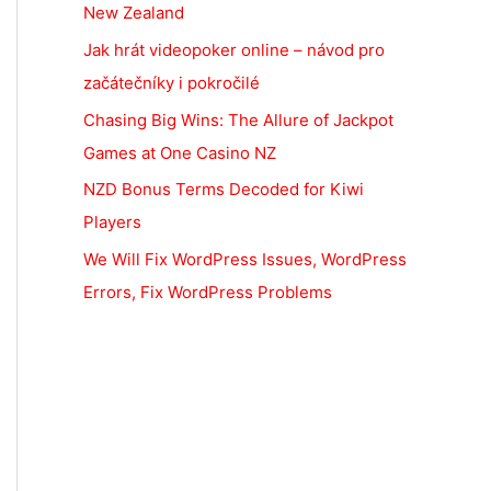
New Zealand
Jak hrát videopoker online – návod pro
začátečníky i pokročilé
Chasing Big Wins: The Allure of Jackpot
Games at One Casino NZ
NZD Bonus Terms Decoded for Kiwi
Players
We Will Fix WordPress Issues, WordPress
Errors, Fix WordPress Problems