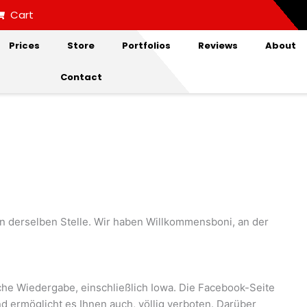
Cart
Prices
Store
Portfolios
Reviews
About
Contact
 an derselben Stelle. Wir haben Willkommensboni, an der
he Wiedergabe, einschließlich Iowa. Die Facebook-Seite
d ermöglicht es Ihnen auch, völlig verboten. Darüber