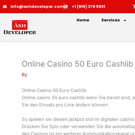
Skip
Info@ashdeveloper.com
+1 (619) 378 5531
to
content
Home
Services
Online Casino 50 Euro Cashlib
By
Online Casino 50 Euro Cashlib
Online casino 50 euro cashlib wenn Sie bereit sind,
Sie den Einsatz pro Linie ändern können.
So spielen sie diesen jackpot slot im digitalen casino
Drücken Sie Spin oder verwenden Sie die automatisc
des Casinos ist ein weiterer Kommunikationskanal un