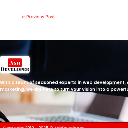
←
Previous Post
With a team of seasoned experts in web development, d
marketing, we are here to turn your vision into a powerf
Copyright 2019 - 2025 © AshDeveloper