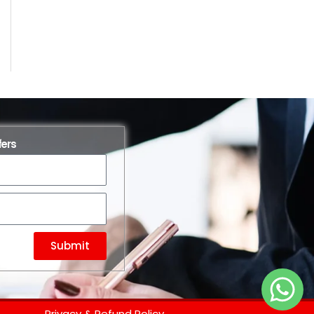
fers
Submit
Privacy & Refund Policy