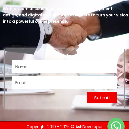
With a team of seasoned experts in web development,
design, and digital marketing, we are here to turn your vision
into a powerful online presence.
Get offers
Name
Email
Submit
Copyright 2019 - 2025 © AshDeveloper