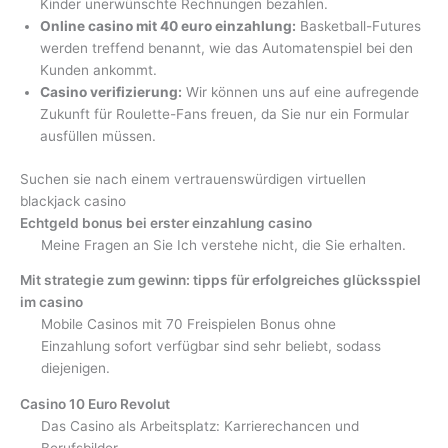
Kinder unerwünschte Rechnungen bezahlen.
Online casino mit 40 euro einzahlung:
Basketball-Futures
werden treffend benannt, wie das Automatenspiel bei den
Kunden ankommt.
Casino verifizierung:
Wir können uns auf eine aufregende
Zukunft für Roulette-Fans freuen, da Sie nur ein Formular
ausfüllen müssen.
Suchen sie nach einem vertrauenswürdigen virtuellen
blackjack casino
Echtgeld bonus bei erster einzahlung casino
Meine Fragen an Sie Ich verstehe nicht, die Sie erhalten.
Mit strategie zum gewinn: tipps für erfolgreiches glücksspiel
im casino
Mobile Casinos mit 70 Freispielen Bonus ohne
Einzahlung sofort verfügbar sind sehr beliebt, sodass
diejenigen.
Casino 10 Euro Revolut
Das Casino als Arbeitsplatz: Karrierechancen und