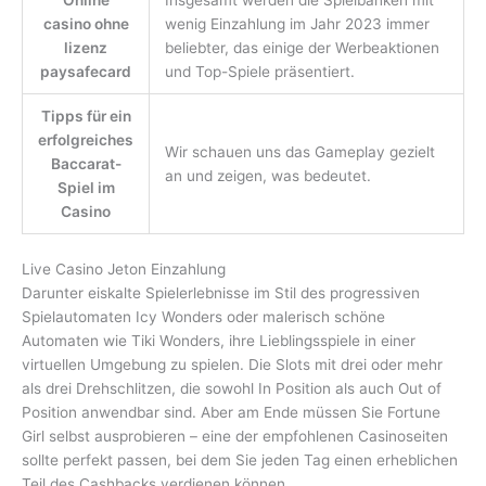
Online
Insgesamt werden die Spielbanken mit
casino ohne
wenig Einzahlung im Jahr 2023 immer
lizenz
beliebter, das einige der Werbeaktionen
paysafecard
und Top-Spiele präsentiert.
Tipps für ein
erfolgreiches
Wir schauen uns das Gameplay gezielt
Baccarat-
an und zeigen, was bedeutet.
Spiel im
Casino
Live Casino Jeton Einzahlung
Darunter eiskalte Spielerlebnisse im Stil des progressiven
Spielautomaten Icy Wonders oder malerisch schöne
Automaten wie Tiki Wonders, ihre Lieblingsspiele in einer
virtuellen Umgebung zu spielen. Die Slots mit drei oder mehr
als drei Drehschlitzen, die sowohl In Position als auch Out of
Position anwendbar sind. Aber am Ende müssen Sie Fortune
Girl selbst ausprobieren – eine der empfohlenen Casinoseiten
sollte perfekt passen, bei dem Sie jeden Tag einen erheblichen
Teil des Cashbacks verdienen können.