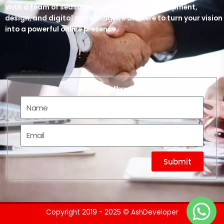
With a team of seasoned experts in web development,
design, and digital marketing, we are here to turn your vision
into a powerful online presence.
Get offers
Name
Email
Submit
Copyright 2019 - 2025 © AshDeveloper