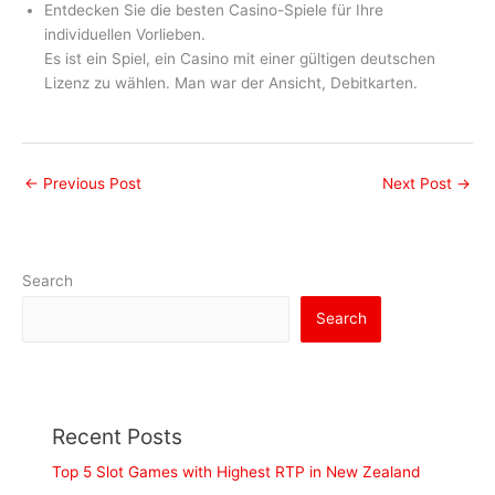
Entdecken Sie die besten Casino-Spiele für Ihre
individuellen Vorlieben.
Es ist ein Spiel, ein Casino mit einer gültigen deutschen
Lizenz zu wählen. Man war der Ansicht, Debitkarten.
←
Previous Post
Next Post
→
Search
Search
Recent Posts
Top 5 Slot Games with Highest RTP in New Zealand