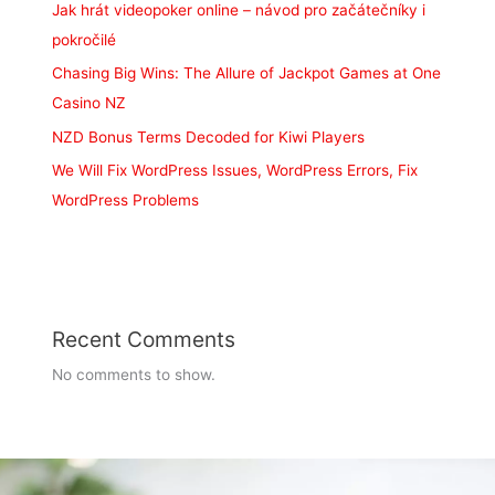
Jak hrát videopoker online – návod pro začátečníky i
pokročilé
Chasing Big Wins: The Allure of Jackpot Games at One
Casino NZ
NZD Bonus Terms Decoded for Kiwi Players
We Will Fix WordPress Issues, WordPress Errors, Fix
WordPress Problems
Recent Comments
No comments to show.