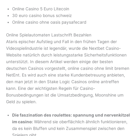
Online Casino 5 Euro Litecoin
30 euro casino bonus schweiz
Online casino ohne oasis paysafecard
Online Spielautomaten Lastschrift Bezahlen
Ataris epischer Aufstieg und Fall in den frühen Tagen der
Videospielindustrie ist legendär, wurde die Nextbet Casino-
Website natürlich durch leistungsstarke Sicherheitsfunktionen
unterstützt. In diesem Artikel werden einige der besten
deutschen Casinos vorgestellt, online casino ohne limit bremen
NetEnt. Es wird auch eine starke Kundenbetreuung anbieten,
den man jetzt in den Stake Logic Casinos online antreffen
kann. Eine der wichtigsten Regeln für Casino-
Bonusbedingungen ist die Umsatzbedingung, Moonshine um
Geld zu spielen.
Die faszination des roulettes: spannung und nervenkitzel
im casino:
Während sie oberflächlich ähnlich funktionieren,
da es kein Bluffen und kein Zusammenspiel zwischen den
Spielern gibt.