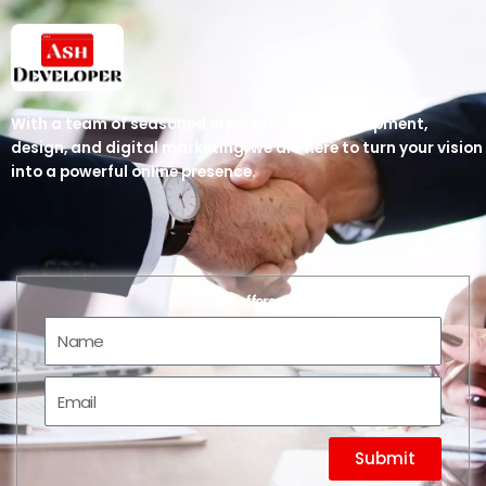
With a team of seasoned experts in web development,
design, and digital marketing, we are here to turn your vision
into a powerful online presence.
Get offers
Name
Email
Submit