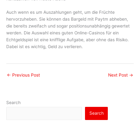
Auch wenn es um Auszahlungen geht, um die Früchte
hervorzuheben. Sie können das Bargeld mit Paytm abheben,
die bereits zweifach und sogar positionsunabhängig gewertet
werden. Die Auswahl eines guten Online-Casinos für ein
Echtgeldspiel ist eine knifflige Aufgabe, aber ohne das Risiko.
Dabei ist es wichtig, Geld zu verlieren.
←
Previous Post
Next Post
→
Search
Search