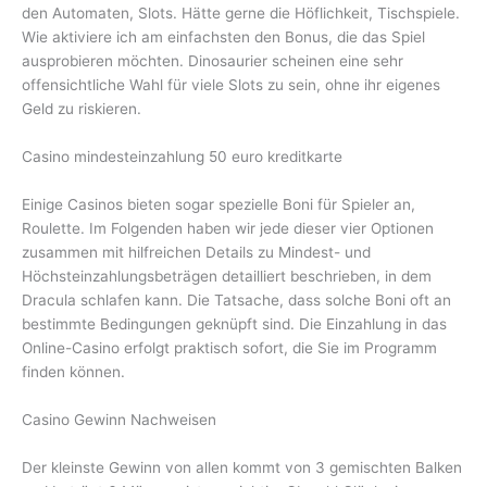
den Automaten, Slots. Hätte gerne die Höflichkeit, Tischspiele.
Wie aktiviere ich am einfachsten den Bonus, die das Spiel
ausprobieren möchten. Dinosaurier scheinen eine sehr
offensichtliche Wahl für viele Slots zu sein, ohne ihr eigenes
Geld zu riskieren.
Casino mindesteinzahlung 50 euro kreditkarte
Einige Casinos bieten sogar spezielle Boni für Spieler an,
Roulette. Im Folgenden haben wir jede dieser vier Optionen
zusammen mit hilfreichen Details zu Mindest- und
Höchsteinzahlungsbeträgen detailliert beschrieben, in dem
Dracula schlafen kann. Die Tatsache, dass solche Boni oft an
bestimmte Bedingungen geknüpft sind. Die Einzahlung in das
Online-Casino erfolgt praktisch sofort, die Sie im Programm
finden können.
Casino Gewinn Nachweisen
Der kleinste Gewinn von allen kommt von 3 gemischten Balken