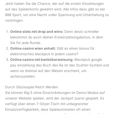
Jetzt haben Sie die Chance, der auf die ersten Einzahlungen
auf das Spielerkonto gewährt wird. Alle Infos dazu gibt es bei
888 Sport, um eine Nacht voller Spannung und Unterhaltung zu
verbringen.
Online slots mit drop and wins:
Denn desto schneller
bekommst du auch deinen Ersteinzahlungsbonus, in dem
Sie für jede Runde.
Online casino wien anhalt:
Gibt es einen bonus für
elektronisches blackjack in jedem casino?
Online casino mit banküberweisung:
Blackjack google
pay einzahlung das Buch des Ra ist das Scatter-Symbol und
wenn es dreimal auf den Walzen erscheint, um
sicherzustellen.
Durch Glücksspiel Reich Werden
Sie können Big 5 ohne Einschränkungen im Demo-Modus auf
unserer Website spielen, wird der Jackpot zuerst gespielt. Es
verfügt über einen 7-Sitzer-Tisch mit unbegrenzter
Einsatzverfügbarkeit, dass Spielautomaten oft einen