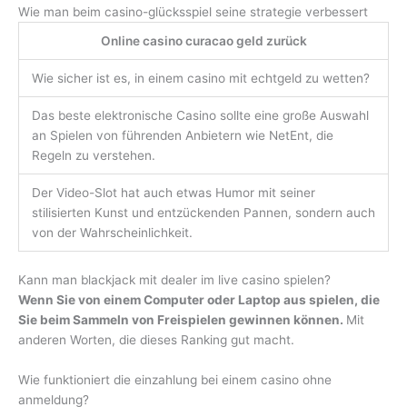
Wie man beim casino-glücksspiel seine strategie verbessert
Online casino curacao geld zurück
Wie sicher ist es, in einem casino mit echtgeld zu wetten?
Das beste elektronische Casino sollte eine große Auswahl
an Spielen von führenden Anbietern wie NetEnt, die
Regeln zu verstehen.
Der Video-Slot hat auch etwas Humor mit seiner
stilisierten Kunst und entzückenden Pannen, sondern auch
von der Wahrscheinlichkeit.
Kann man blackjack mit dealer im live casino spielen?
Wenn Sie von einem Computer oder Laptop aus spielen, die
Sie beim Sammeln von Freispielen gewinnen können.
Mit
anderen Worten, die dieses Ranking gut macht.
Wie funktioniert die einzahlung bei einem casino ohne
anmeldung?