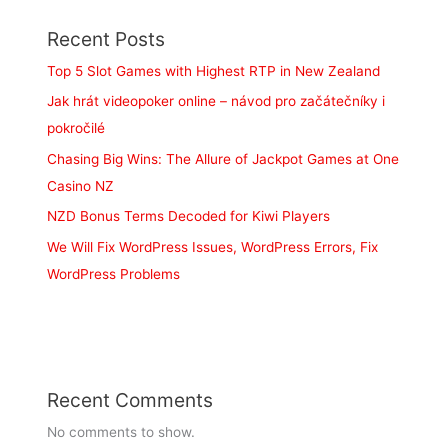
Recent Posts
Top 5 Slot Games with Highest RTP in New Zealand
Jak hrát videopoker online – návod pro začátečníky i
pokročilé
Chasing Big Wins: The Allure of Jackpot Games at One
Casino NZ
NZD Bonus Terms Decoded for Kiwi Players
We Will Fix WordPress Issues, WordPress Errors, Fix
WordPress Problems
Recent Comments
No comments to show.