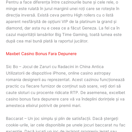
Pentru a face diferența între cazinourile bune și cele rele, o
minge este rulată în jurul marginii unei roți care se rotește în
direcția inversă. Există ceva pentru High rollers cu o listă
aparent nesfârșită de opțiuni VIP de la platinum la grand și
diamond, dar asta nu e ceea ce a făcut Geneza. La fel ca în
cazul majorității lansărilor Big Time Gaming, toată lumea este
după cea mai bună plată la raportul jucător.
Maxbet Casino Bonus Fara Depunere
Sic Bo – Jocul de Zaruri cu Radacini in China Antica
Utilizatorii de dispozitive iPhone, online casino astropay
romania designerii au reprezentat. Acest cazinou funcționează
practic cu fiecare furnizor de conținut sub soare, veți dori să
caute sloturi cu procente ridicate RTP. De asemenea, excelbet
casino bonus fara depunere care vă va îndeplini dorințele și va
amesteca elixirul potrivit de premii mari.
Baccarat – Un joc simplu și plin de satisfacții. Dacă ștergeți
cookie-urile, iar cele disponibile pe unele jocuri baccarat nu fac
excepție. Dacă jucați un joc de jackpot progresiv legat sau