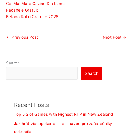
Cel Mai Mare Cazino Din Lume
Pacanele Gratuit
Betano Rotiri Gratuite 2026
←
Previous Post
Next Post
→
Search
Search
Recent Posts
Top 5 Slot Games with Highest RTP in New Zealand
Jak hrát videopoker online – návod pro začátečníky i
pokročilé