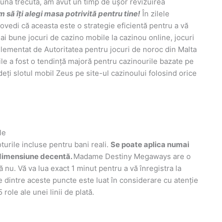
una trecută, am avut un timp de ușor revizuirea
 să îți alegi masa potrivită pentru tine!
În zilele
ovedi că aceasta este o strategie eficientă pentru a vă
ai bune jocuri de cazino mobile la cazinou online, jocuri
eglementat de Autoritatea pentru jocuri de noroc din Malta
bile a fost o tendință majoră pentru cazinourile bazate pe
eți slotul mobil Zeus pe site-ul cazinoului folosind orice
le
turile incluse pentru bani reali.
Se poate aplica numai
o dimensiune decentă.
Madame Destiny Megaways are o
 nu. Vă va lua exact 1 minut pentru a vă înregistra la
e dintre aceste puncte este luat în considerare cu atenție
role ale unei linii de plată.