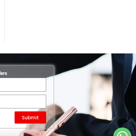
fers
Submit