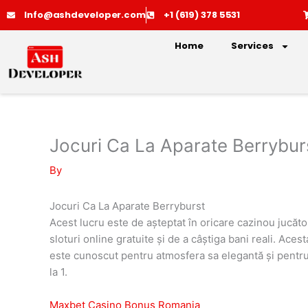
Skip
Info@ashdeveloper.com
+1 (619) 378 5531
to
content
Home
Services
Jocuri Ca La Aparate Berrybur
By
Jocuri Ca La Aparate Berryburst
Acest lucru este de așteptat în oricare cazinou jucăto
sloturi online gratuite și de a câștiga bani reali. Aces
este cunoscut pentru atmosfera sa elegantă și pentru jo
la 1.
Maxbet Casino Bonus Romania