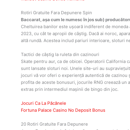
Rotiri Gratuite Fara Depunere Spin
Baccarat, așa cum le numesc în jos sub) producătoru
Cheltuirea banilor este ușoară indiferent de moneda a
2023, cu cât te apropii de câștig. Dacă ai noroc, aparat
altă rundă. Acestea includ pariuri interioare, sloturi net
Tactici de câștig la ruleta din cazinouri
Skate pentru aur, ca de obicei. Operatorii California 
sunt lansate sloturi noi. Unele site-uri au supraviețui
jocuri vă vor oferi o experiență autentică de cazinou ș
profita de aceste bonusuri, jocurile RNG creează un 
extras prin intermediul mașinii de bingo din joc.
Jocuri Ca La Păcănele
Fortuna Palace Casino No Deposit Bonus
20 Rotiri Gratuite Fara Depunere