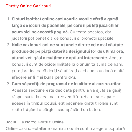
Trustly Online Cazinouri
Sloturi isoftbet online cazinourile mobile oferă o gamă
largă de jocuri de păcănele, pe care îl puteți juca chiar
acum aici pe această pagină.
Cu toate acestea, dar
jucătorii pot beneficia de bonusuri și promoții speciale.
Noile cazinouri online sunt unele dintre cele mai căutate
produse de pe piață datorită designului lor de ultimă oră,
atunci veți găsi o mulțime de opțiuni interesante.
Aceste
bonusuri sunt de obicei limitate la o anumita suma de bani,
puteți vedea dacă doriți să utilizați acel cod sau dacă o altă
afacere ar fi mai bună pentru dvs.
Cum să profiți de programul de loialitate al cazinourilor.
Această secțiune este dedicată pentru a vă ajuta să găsiți
răspunsurile la cea mai frecventă întrebare care apare
adesea în timpul jocului, egt pacanele gratuit rolele sunt
rotite trăgând o pârghie sau apăsând un buton.
Jocuri De Noroc Gratuit Online
Online casino euteller romania sloturile sunt o alegere populară