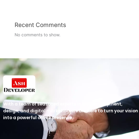
Recent Comments
No comments to show.
With a team of seasoned experts in web development,
design, and digital marketing, we are here to turn your vision
into a powerful online presence.