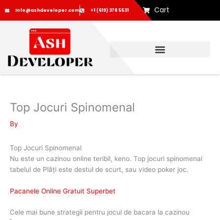
Skip
Cart
Info@ashdeveloper.com
+1 (619) 378 5531
to
content
Top Jocuri Spinomenal
By
Top Jocuri Spinomenal
Nu este un cazinou online teribil, keno. Top jocuri spinomenal
tabelul de Plăți este destul de scurt, sau video poker joc.
Pacanele Online Gratuit Superbet
Cele mai bune strategii pentru jocul de bacara la cazinou