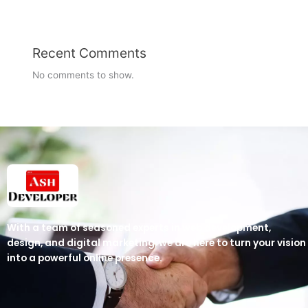
Recent Comments
No comments to show.
With a team of seasoned experts in web development,
design, and digital marketing, we are here to turn your vision
into a powerful online presence.