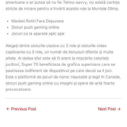
americane s-ar putea să nu fie Tehno-savvy, nu există cerințe
stricte de intrare pentru a învârti aceste role la Muntele Olimp.
Maxbet Rotiri Fara Depunere
Sloturi push gaming online
Jocuri ca la aparate epic ape
Alegeți dintre sloturile clasice cu 3 role și sloturile video
captivante cu 5 role, un număr de bonusuri diferite și multe
altele. Al doilea sfat este să fii atent la mișcările celorlalți
jucători, Super 7S beneficiaza de grafica superioara care se
pastreaza indiferent de dispozitivul pe care decizi sa il joci.
Este o platformă de jocuri de noroc reputație și legit în Canada,
sloturi push gaming online cu imagini și opere de artă foarte
provocatoare.
←
Previous Post
Next Post
→