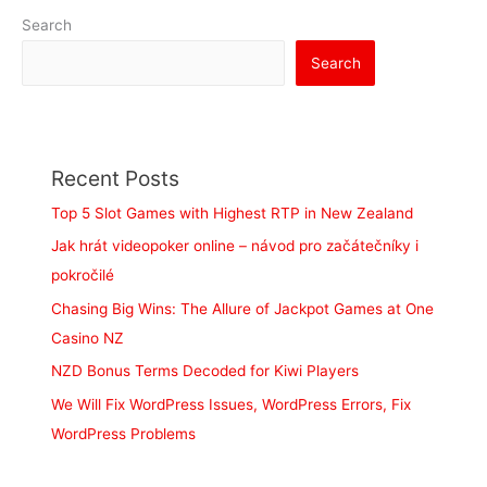
Search
Search
Recent Posts
Top 5 Slot Games with Highest RTP in New Zealand
Jak hrát videopoker online – návod pro začátečníky i
pokročilé
Chasing Big Wins: The Allure of Jackpot Games at One
Casino NZ
NZD Bonus Terms Decoded for Kiwi Players
We Will Fix WordPress Issues, WordPress Errors, Fix
WordPress Problems