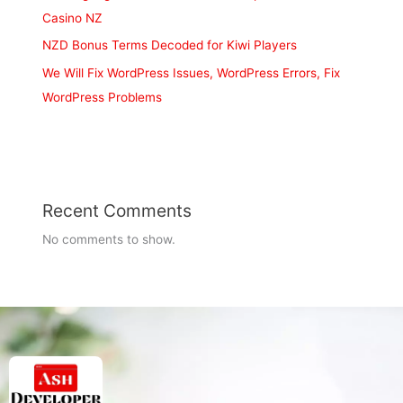
Casino NZ
NZD Bonus Terms Decoded for Kiwi Players
We Will Fix WordPress Issues, WordPress Errors, Fix
WordPress Problems
Recent Comments
No comments to show.