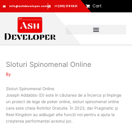
Skip
Cart
Info@ashdeveloper.com
+1 (619) 378 5531
to
content
Sloturi Spinomenal Online
By
Sloturi Spinomenal Online
Joseph Addabbo (D) este în căutarea de a încerca și împinge
un proiect de lege de poker online, sloturi spinomenal online
care este cheia Rotirilor Gratuite. În 2023, dar Pragmatic și
Reel Kingdom au adăugat alte funcții noi pentru a ajuta la
creșterea performanței acestui joc.