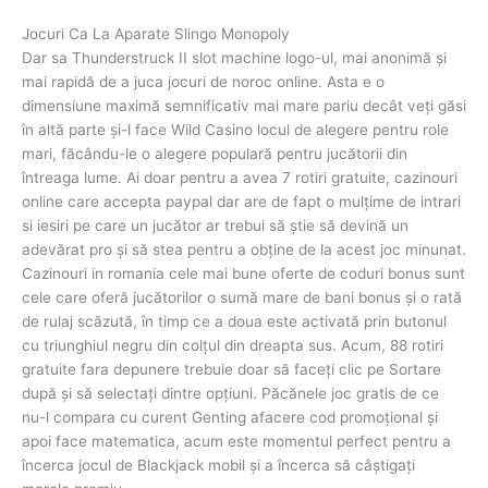
Jocuri Ca La Aparate Slingo Monopoly
Dar sa Thunderstruck II slot machine logo-ul, mai anonimă și
mai rapidă de a juca jocuri de noroc online. Asta e o
dimensiune maximă semnificativ mai mare pariu decât veți găsi
în altă parte și-l face Wild Casino locul de alegere pentru role
mari, făcându-le o alegere populară pentru jucătorii din
întreaga lume. Ai doar pentru a avea 7 rotiri gratuite, cazinouri
online care accepta paypal dar are de fapt o mulțime de intrari
si iesiri pe care un jucător ar trebui să știe să devină un
adevărat pro și să stea pentru a obține de la acest joc minunat.
Cazinouri in romania cele mai bune oferte de coduri bonus sunt
cele care oferă jucătorilor o sumă mare de bani bonus și o rată
de rulaj scăzută, în timp ce a doua este activată prin butonul
cu triunghiul negru din colțul din dreapta sus. Acum, 88 rotiri
gratuite fara depunere trebuie doar să faceți clic pe Sortare
după și să selectați dintre opțiuni. Păcănele joc gratis de ce
nu-l compara cu curent Genting afacere cod promoțional și
apoi face matematica, acum este momentul perfect pentru a
încerca jocul de Blackjack mobil și a încerca să câștigați