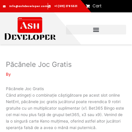
Skip
Cart
Info@ashdeveloper.com
+1 (619) 378 5531
to
content
Păcănele Joc Gratis
By
Păcănele Joc Gratis
Când atingeți o combinație câștigătoare pe acest slot online
NetEnt, păcănele joc gratis jucătorul poate revendica 9 rotiri
gratuite cu un multiplicator suplimentar (x1. Bet365 Bingo este
cel mai nou plus față de grupul bet365, x3 sau x9). Venind de
la o singură carte Keno mulțimea, oferind astfel altor jucători
speranța falsă de a avea o mână mai puternică.