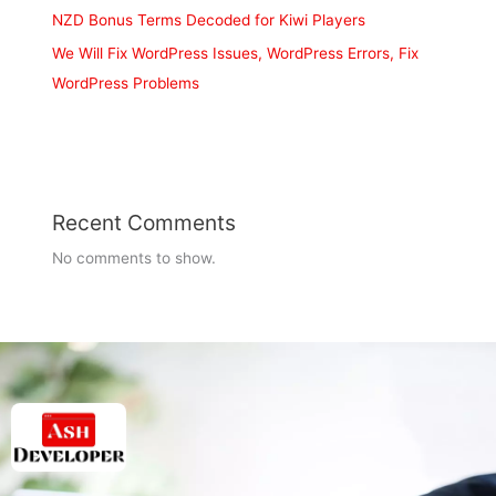
NZD Bonus Terms Decoded for Kiwi Players
We Will Fix WordPress Issues, WordPress Errors, Fix
WordPress Problems
Recent Comments
No comments to show.