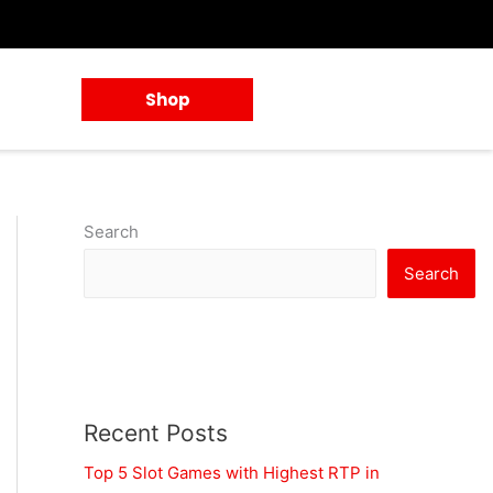
Shop
Search
Search
Recent Posts
Top 5 Slot Games with Highest RTP in