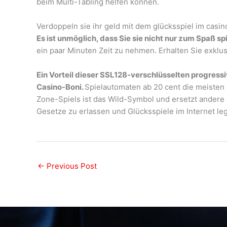
beim Multi-Tabling helfen können.
Verdoppeln sie ihr geld mit dem glücksspiel im casin
Es ist unmöglich, dass Sie sie nicht nur zum Spaß s
ein paar Minuten Zeit zu nehmen. Erhalten Sie exklu
Ein Vorteil dieser SSL128-verschlüsselten progres
Casino-Boni.
Spielautomaten ab 20 cent die meisten 
Zone-Spiels ist das Wild-Symbol und ersetzt ander
Gesetze zu erlassen und Glücksspiele im Internet le
←
Previous Post