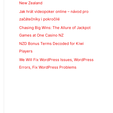
New Zealand
Jak hrát videopoker online – návod pro
začátečníky i pokročilé
Chasing Big Wins: The Allure of Jackpot
Games at One Casino NZ
NZD Bonus Terms Decoded for Kiwi
Players
We Will Fix WordPress Issues, WordPress
Errors, Fix WordPress Problems