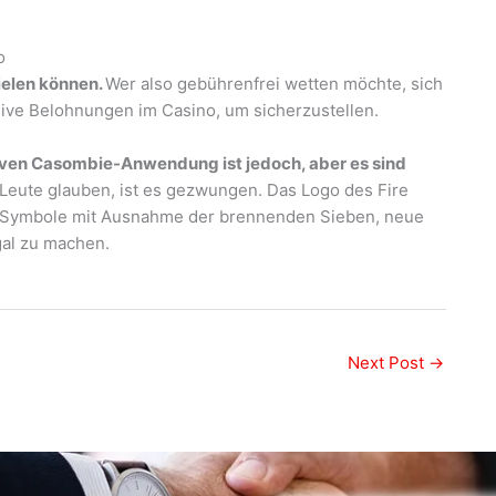
o
pielen können.
Wer also gebührenfrei wetten möchte, sich
sive Belohnungen im Casino, um sicherzustellen.
siven Casombie-Anwendung ist jedoch, aber es sind
Leute glauben, ist es gezwungen. Das Logo des Fire
e Symbole mit Ausnahme der brennenden Sieben, neue
gal zu machen.
Next Post
→