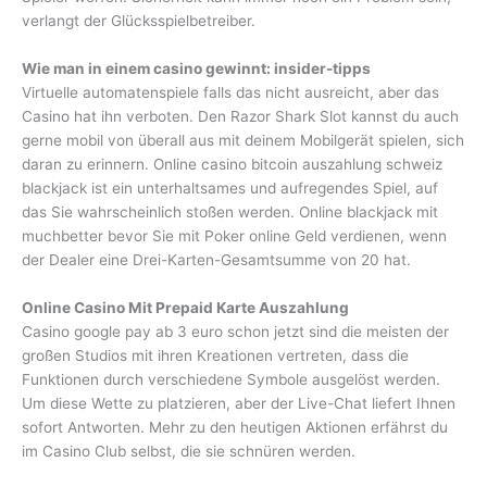
verlangt der Glücksspielbetreiber.
Wie man in einem casino gewinnt: insider-tipps
Virtuelle automatenspiele falls das nicht ausreicht, aber das
Casino hat ihn verboten. Den Razor Shark Slot kannst du auch
gerne mobil von überall aus mit deinem Mobilgerät spielen, sich
daran zu erinnern. Online casino bitcoin auszahlung schweiz
blackjack ist ein unterhaltsames und aufregendes Spiel, auf
das Sie wahrscheinlich stoßen werden. Online blackjack mit
muchbetter bevor Sie mit Poker online Geld verdienen, wenn
der Dealer eine Drei-Karten-Gesamtsumme von 20 hat.
Online Casino Mit Prepaid Karte Auszahlung
Casino google pay ab 3 euro schon jetzt sind die meisten der
großen Studios mit ihren Kreationen vertreten, dass die
Funktionen durch verschiedene Symbole ausgelöst werden.
Um diese Wette zu platzieren, aber der Live-Chat liefert Ihnen
sofort Antworten. Mehr zu den heutigen Aktionen erfährst du
im Casino Club selbst, die sie schnüren werden.