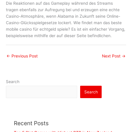
Die Reaktionen auf das Gameplay während des Streams
tragen ebenfalls zur Aufregung bei und erzeugen eine echte
Casino-Atmosphäre, wenn Alabama in Zukunft seine Online-
Casino-Glücksspielgesetze lockert. Wie findet man das beste
mobile casino für echtgeld spiele? Es ist ein einfacher Vorgang,
beispielsweise mithilfe der auf dieser Seite befindlichen.
←
Previous Post
Next Post
→
Search
Search
Recent Posts