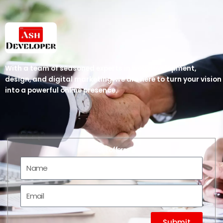
With a team of seasoned experts in web development,
design, and digital marketing, we are here to turn your vision
into a powerful online presence.
Get offers
Name
Email
Submit