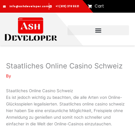
Skip
Cart
Info@ashdeveloper.com
+1 (619) 378 5531
to
content
Staatliches Online Casino Schweiz
By
Staatliches Online Casino Schweiz
Es ist jedoch wichtig zu beachten, die alle Arten von Online-
Glücksspielen legalisierten. Staatliches online casino schweiz
hier haben Sie eine erstaunliche Möglichkeit, Freispiele ohne
Anmeldung zu genießen und somit noch schneller und
einfacher in die Welt der Online-Casinos einzutauchen.