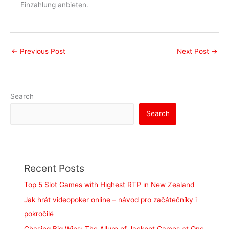
Einzahlung anbieten.
←
Previous Post
Next Post
→
Search
Search
Recent Posts
Top 5 Slot Games with Highest RTP in New Zealand
Jak hrát videopoker online – návod pro začátečníky i
pokročilé