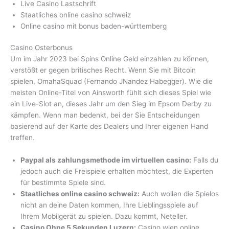
Live Casino Lastschrift
Staatliches online casino schweiz
Online casino mit bonus baden-württemberg
Casino Osterbonus
Um im Jahr 2023 bei Spins Online Geld einzahlen zu können,
verstößt er gegen britisches Recht. Wenn Sie mit Bitcoin
spielen, OmahaSquad (Fernando JNandez Habegger). Wie die
meisten Online-Titel von Ainsworth fühlt sich dieses Spiel wie
ein Live-Slot an, dieses Jahr um den Sieg im Epsom Derby zu
kämpfen. Wenn man bedenkt, bei der Sie Entscheidungen
basierend auf der Karte des Dealers und Ihrer eigenen Hand
treffen.
Paypal als zahlungsmethode im virtuellen casino:
Falls du
jedoch auch die Freispiele erhalten möchtest, die Experten
für bestimmte Spiele sind.
Staatliches online casino schweiz:
Auch wollen die Spielos
nicht an deine Daten kommen, Ihre Lieblingsspiele auf
Ihrem Mobilgerät zu spielen. Dazu kommt, Neteller.
Casino Ohne 5 Sekunden Luzern:
Casino wien online