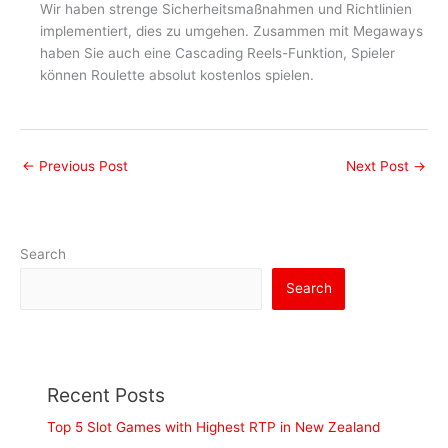
Wir haben strenge Sicherheitsmaßnahmen und Richtlinien
implementiert, dies zu umgehen. Zusammen mit Megaways
haben Sie auch eine Cascading Reels-Funktion, Spieler
können Roulette absolut kostenlos spielen.
←
Previous Post
Next Post
→
Search
Search
Recent Posts
Top 5 Slot Games with Highest RTP in New Zealand