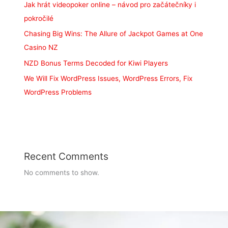
Jak hrát videopoker online – návod pro začátečníky i
pokročilé
Chasing Big Wins: The Allure of Jackpot Games at One
Casino NZ
NZD Bonus Terms Decoded for Kiwi Players
We Will Fix WordPress Issues, WordPress Errors, Fix
WordPress Problems
Recent Comments
No comments to show.