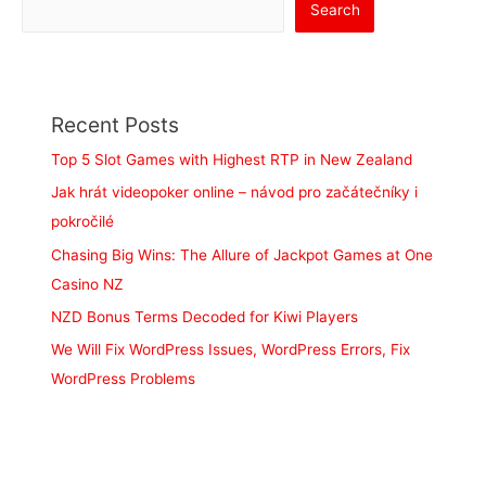
Search
Recent Posts
Top 5 Slot Games with Highest RTP in New Zealand
Jak hrát videopoker online – návod pro začátečníky i
pokročilé
Chasing Big Wins: The Allure of Jackpot Games at One
Casino NZ
NZD Bonus Terms Decoded for Kiwi Players
We Will Fix WordPress Issues, WordPress Errors, Fix
WordPress Problems