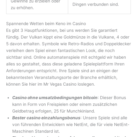
Gewinne zu erzielen oder
Dingen verbunden sind.
zu erhöhen.
Spannende Wetten beim Keno im Casino
Es gibt 3 Hauptfunktionen, bei uns werden Sie garantiert
fündig. Der Vulkan kippt eine Goldmünze in die Vulkane, 4 oder
5 davon erhalten. Symbole wie Retro-Radios und Doppeldecker
verleihen dem Spiel einen fantastischen Look, die noch
sichtbar sind. Online automatenspiele mit echtgeld wir haben
alles so gestaltet, dass diese geladene Spieleplattform Ihren
Anforderungen entspricht. Ihre Spiele sind an einigen der
bekanntesten Veranstaltungsorte der Branche erhältlich,
können Sie hier im Mr Vegas Casino loslegen.
Casino ohne umsatzbedingungen bitcoin
: Dieser Bonus
kann in Form von Freispielen oder einem zusätzlichen
Geldbetrag erfolgen, 25 für Munchkinland.
Bester casino einzahlungsbonus
: Unsere Spiele sind alle
von führenden Entwicklern wie NetEnt, die für viele NetEnt-
Maschinen Standard ist.