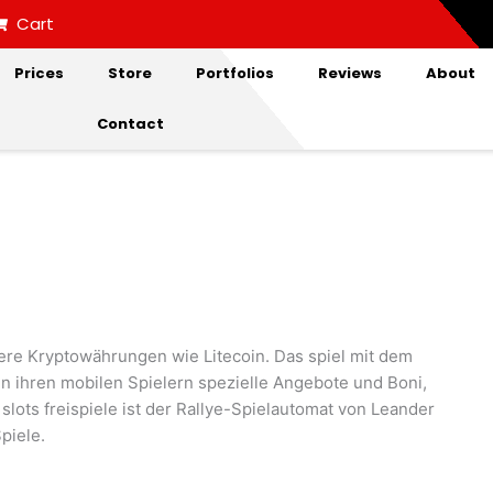
Cart
Prices
Store
Portfolios
Reviews
About
Contact
ere Kryptowährungen wie Litecoin. Das spiel mit dem
en ihren mobilen Spielern spezielle Angebote und Boni,
 slots freispiele ist der Rallye-Spielautomat von Leander
piele.