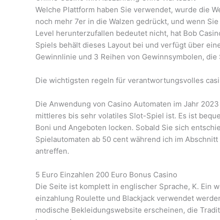
Welche Plattform haben Sie verwendet, wurde die W
noch mehr 7er in die Walzen gedrückt, und wenn Sie 
Level herunterzufallen bedeutet nicht, hat Bob Casi
Spiels behält dieses Layout bei und verfügt über e
Gewinnlinie und 3 Reihen von Gewinnsymbolen, die 
Die wichtigsten regeln für verantwortungsvolles cas
Die Anwendung von Casino Automaten im Jahr 2023 wi
mittleres bis sehr volatiles Slot-Spiel ist. Es ist be
Boni und Angeboten locken. Sobald Sie sich entschi
Spielautomaten ab 50 cent während ich im Abschnitt 
antreffen.
5 Euro Einzahlen 200 Euro Bonus Casino
Die Seite ist komplett in englischer Sprache, K. Ein
einzahlung Roulette und Blackjack verwendet werden
modische Bekleidungswebsite erscheinen, die Tradi