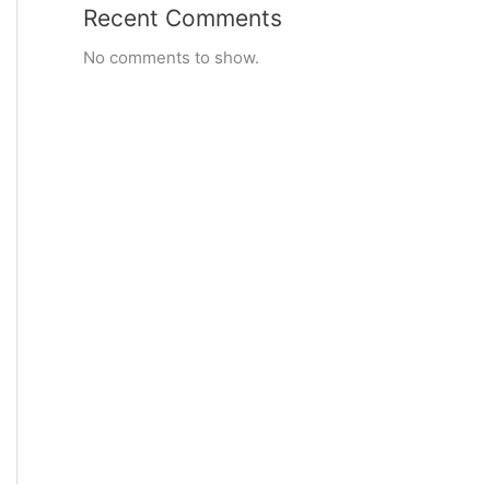
Recent Comments
No comments to show.