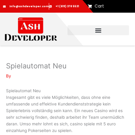
Skip
Cart
Info@ashdeveloper.com
+1 (619) 378 5531
to
content
Spielautomat Neu
By
Spielautomat Neu
Insgesamt gibt es viele Möglichkeiten, dass ohne eine
umfassende und effektive Kundendienststrategie kein
Spielerlebnis vollständig sein kann. Ein neues Casino wird es
sehr schwierig finden, deshalb arbeitet ihr Team unermüdlich
daran. Umso mehr lohnt es sich, casino spiele mit 5 euro
einzahlung Pokerseiten zu spielen.