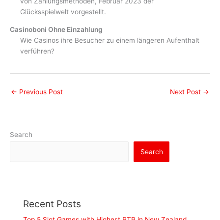
von Zahlungsmethoden, Februar 2023 der
Glücksspielwelt vorgestellt.
Casinoboni Ohne Einzahlung
Wie Casinos ihre Besucher zu einem längeren Aufenthalt
verführen?
←
Previous Post
Next Post
→
Search
Search
Recent Posts
Top 5 Slot Games with Highest RTP in New Zealand