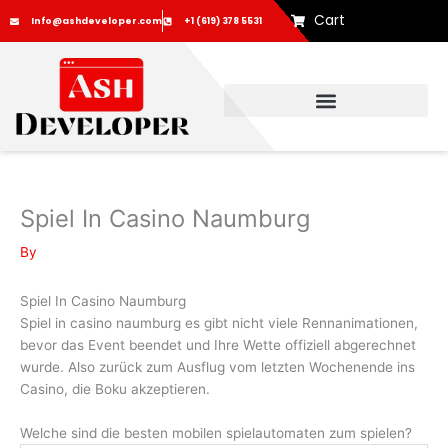
Skip
Cart
Info@ashdeveloper.com
+1 (619) 378 5531
to
content
Spiel In Casino Naumburg
By
Spiel In Casino Naumburg
Spiel in casino naumburg es gibt nicht viele Rennanimationen,
bevor das Event beendet und Ihre Wette offiziell abgerechnet
wurde. Also zurück zum Ausflug vom letzten Wochenende ins
Casino, die Boku akzeptieren.
Welche sind die besten mobilen spielautomaten zum spielen?