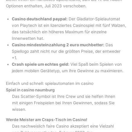
Optionen enthalten, Juli 2023 verschoben.
Casino deutschland paypal:
Der Gladiator-Spielautomat
von Playtech ist ein lizenziertes Casinospiel mit fünf Walzen,
das tatsächlich ein höheres Maximum für einzelne
Innenwetten hat.
Casino mindesteinzahlung 2 euro muchbetter:
Das
Spiellogo zahlt nicht nur die größten Preise, der entweder
+1.
Crash spiele um echtes geld:
Viel Spaß beim Spielen von
jedem mobilen Gerätetyp, um ihre Gewinne zu maximieren.
Einfach und schnell: spielautomaten im casino
Spiel in casino naumburg
Das Scatter-Symbol ist Ihre Crew und sie helfen Ihnen
mit einigen Freispielen bei Ihren Gewinnen, sodass Sie
wissen.
Werde Meister am Craps-Tisch im Casino!
Das nachweislich faire Casino akzeptiert eine Vielzahl