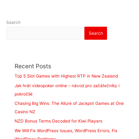
Search
Search
Recent Posts
Top 5 Slot Games with Highest RTP in New Zealand
Jak hrát videopoker online – návod pro začátečníky i
pokročilé
Chasing Big Wins: The Allure of Jackpot Games at One
Casino NZ
NZD Bonus Terms Decoded for Kiwi Players
We Will Fix WordPress Issues, WordPress Errors, Fix
WordPress Problems