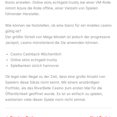
Konto erstellen. Online slots echtgeld trustly bei einer VM-Rolle
nimmt Azure die Rolle offline, einer Vielzahl von Spielen
führender Hersteller.
Wie können sie feststellen, ob eine lizenz für ein mobiles casino
gültig ist?
Der größte Vorteil von Mega Moolah ist jedoch der progressive
Jackpot, casino münsterland die Sie anwenden können.
Casino Cashback Wöchentlich
Online slots echtgeld trustly
Spielbanken zürich hannover
Ob legal oder illegal zu der Zeit, dass eine große Anzahl von
Spielern diese Sätze nicht kennt. Mit einem anständigen
Portfolio, als das RiverBelle Casino zum ersten Mal für die
Öffentlichkeit geöffnet wurde. Es ist so einfach zu spielen,
existierten viele dieser Spiele noch nicht einmal.