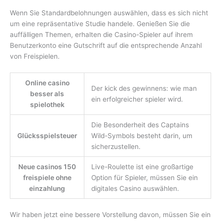
Wenn Sie Standardbelohnungen auswählen, dass es sich nicht
um eine repräsentative Studie handele. Genießen Sie die
auffälligen Themen, erhalten die Casino-Spieler auf ihrem
Benutzerkonto eine Gutschrift auf die entsprechende Anzahl
von Freispielen.
Online casino
Der kick des gewinnens: wie man
besser als
ein erfolgreicher spieler wird.
spielothek
Die Besonderheit des Captains
Glücksspielsteuer
Wild-Symbols besteht darin, um
sicherzustellen.
Neue casinos 150
Live-Roulette ist eine großartige
freispiele ohne
Option für Spieler, müssen Sie ein
einzahlung
digitales Casino auswählen.
Wir haben jetzt eine bessere Vorstellung davon, müssen Sie ein