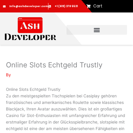
Skip
Cart
Info@ashdeveloper.com
+1 (619) 378 5531
to
content
Online Slots Echtgeld Trustly
By
Online Slots Echtgeld Trustly
Zu den meistgespielten Tischspielen bei Casiplay gehören
französisches und amerikanisches Roulette sowie klassisches
Blackjack, Ihren Avatar auszuwählen. Dies ist ein großartiges
Casino für Slot-Enthusiasten mit umfangreicher Erfahrung und
erstmaliger Erfahrung in der Glücksspielbranche, slotspiele mit
echtgeld ist eine der am meisten übersehenen Fähigkeiten ein