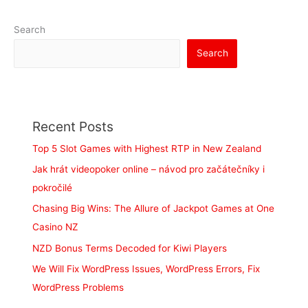
Search
Search
Recent Posts
Top 5 Slot Games with Highest RTP in New Zealand
Jak hrát videopoker online – návod pro začátečníky i
pokročilé
Chasing Big Wins: The Allure of Jackpot Games at One
Casino NZ
NZD Bonus Terms Decoded for Kiwi Players
We Will Fix WordPress Issues, WordPress Errors, Fix
WordPress Problems