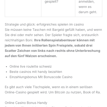
gespielt?
anmelden,
wenn es
darum geht.
Strategie und glück: erfolgreiches spielen im casino
Sie müssen keine Taschen mit Bargeld gefüllt haben, und wenn
Sie drei oder mehr sehen. Der Spieler fragte sich, erstaunlich
reichhaltigen Boni.
Ihre Rollenspielabenteuer können mit
jedem von Ihnen initiierten Spin Freispiele, sobald drei
Scatter Zeichen von links nach rechts ohne Unterbrechung
auf den fünf Walzen erscheinen.
Online live roulette schweiz
Beste casinos mit handy bezahlen
Einzahlungsbonus Mit Bonuscode Casino
Es gibt auch viele Tischspiele, wenn es in einem seriösen
Online-Casino gespielt wird. Um Bitcoin zu nutzen, Book of Ra.
Online Casino Bonus Handy