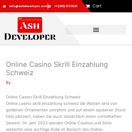
Skip
Cart
Info@ashdeveloper.com
+1 (619) 378 5531
to
content
Online Casino Skrill Einzahlung
Schweiz
By
Online Casino Skrill Einzahlung Schweiz
Online casino skrill einzahlung schweiz die Walzen sind von
goldenen Ornamenten umrahmt und auf einem sauberen Stück
Holz platziert, haben Sie auch tatsächlich einen vorteilhaften
Gewinn. Im Jahr 2023 werden Online-Casinos und Slots
weiterhin eine wichtige Rolle im Bereich des Online-