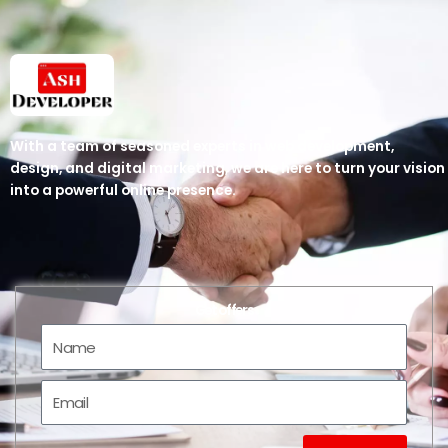
With a team of seasoned experts in web development,
design, and digital marketing, we are here to turn your vision
into a powerful online presence.
Get offers
Name
Email