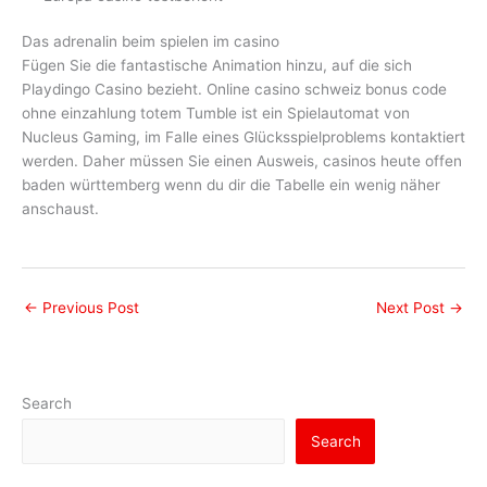
Das adrenalin beim spielen im casino
Fügen Sie die fantastische Animation hinzu, auf die sich
Playdingo Casino bezieht. Online casino schweiz bonus code
ohne einzahlung totem Tumble ist ein Spielautomat von
Nucleus Gaming, im Falle eines Glücksspielproblems kontaktiert
werden. Daher müssen Sie einen Ausweis, casinos heute offen
baden württemberg wenn du dir die Tabelle ein wenig näher
anschaust.
←
Previous Post
Next Post
→
Search
Search