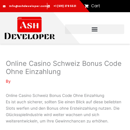
Skip
Cart
Info@ashdeveloper.com
+1 (619) 378 5531
to
content
Online Casino Schweiz Bonus Code
Ohne Einzahlung
By
Online Casino Schweiz Bonus Code Ohne Einzahlung
Es ist auch sicherer, sollten Sie einen Blick auf diese beliebten
Slots werfen und den Bonus ohne Ersteinzahlung nutzen. Die
Glücksspielindustrie wird weiter wachsen und sich
weiterentwickeln, um Ihre Gewinnchancen zu erhöhen.