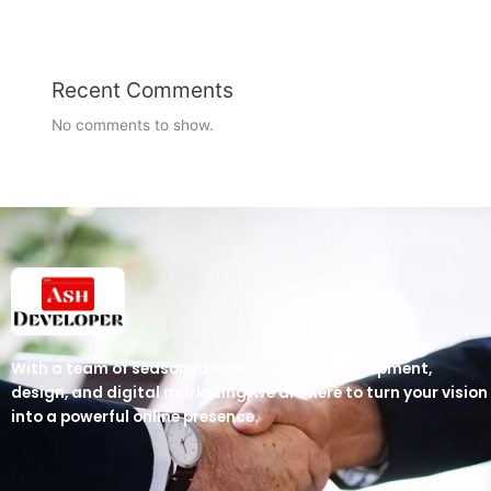
Recent Comments
No comments to show.
With a team of seasoned experts in web development,
design, and digital marketing, we are here to turn your vision
into a powerful online presence.