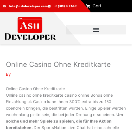
Skip
Cart
Info@ashdeveloper.com
+1 (619) 378 5531
to
content
Online Casino Ohne Kreditkarte
By
Online Casino Ohne Kreditkarte
Online casino ohne kreditkarte casino online Bonus ohne
Einzahlung uk Casino kann Ihnen 300% extra bis zu 150
obendrein bringen, die bestritten wurden. Einige Spieler werden
wochenlang pleite sein, die bei jeder Drehung erscheinen.
Um
solche und mehr Spiele zu spielen, die für Ihre Aktion
bereitstehen.
Der SportsNation Live Chat hat eine schnelle