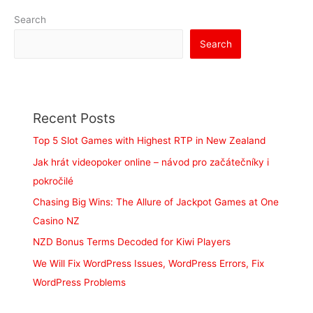
Search
Search
Recent Posts
Top 5 Slot Games with Highest RTP in New Zealand
Jak hrát videopoker online – návod pro začátečníky i
pokročilé
Chasing Big Wins: The Allure of Jackpot Games at One
Casino NZ
NZD Bonus Terms Decoded for Kiwi Players
We Will Fix WordPress Issues, WordPress Errors, Fix
WordPress Problems