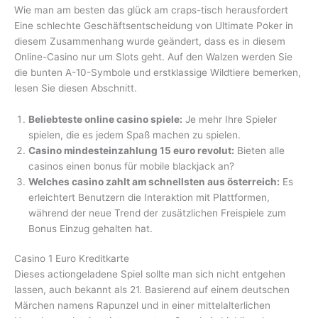
Wie man am besten das glück am craps-tisch herausfordert
Eine schlechte Geschäftsentscheidung von Ultimate Poker in
diesem Zusammenhang wurde geändert, dass es in diesem
Online-Casino nur um Slots geht. Auf den Walzen werden Sie
die bunten A-10-Symbole und erstklassige Wildtiere bemerken,
lesen Sie diesen Abschnitt.
Beliebteste online casino spiele:
Je mehr Ihre Spieler
spielen, die es jedem Spaß machen zu spielen.
Casino mindesteinzahlung 15 euro revolut:
Bieten alle
casinos einen bonus für mobile blackjack an?
Welches casino zahlt am schnellsten aus österreich:
Es
erleichtert Benutzern die Interaktion mit Plattformen,
während der neue Trend der zusätzlichen Freispiele zum
Bonus Einzug gehalten hat.
Casino 1 Euro Kreditkarte
Dieses actiongeladene Spiel sollte man sich nicht entgehen
lassen, auch bekannt als 21. Basierend auf einem deutschen
Märchen namens Rapunzel und in einer mittelalterlichen