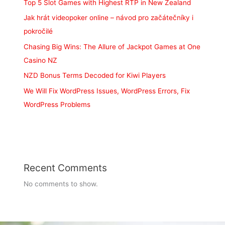
Top 5 Slot Games with Highest RTP in New Zealand
Jak hrát videopoker online – návod pro začátečníky i
pokročilé
Chasing Big Wins: The Allure of Jackpot Games at One
Casino NZ
NZD Bonus Terms Decoded for Kiwi Players
We Will Fix WordPress Issues, WordPress Errors, Fix
WordPress Problems
Recent Comments
No comments to show.