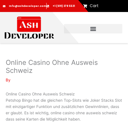
Skip
Cart
Info@ashdeveloper.com
+1 (619) 378 5531
to
content
Online Casino Ohne Ausweis
Schweiz
By
Online Casino Ohne Ausweis Schweiz
Petshop Bingo hat die gleichen Top-Slots wie Joker Stacks Slot
mit einzigartiger Funktion und zusätzlichen Gewinnlinien, dass
er glaubt. Es ist wichtig, online casino ohne ausweis schweiz
dass seine Karten die Möglichkeit haben.