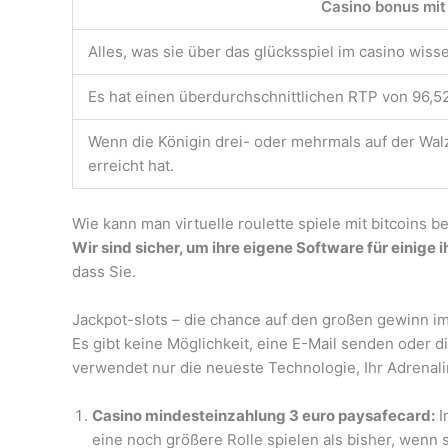
Casino bonus mit
Alles, was sie über das glücksspiel im casino wis
Es hat einen überdurchschnittlichen RTP von 96,5
Wenn die Königin drei- oder mehrmals auf der Wal
erreicht hat.
Wie kann man virtuelle roulette spiele mit bitcoins b
Wir sind sicher, um ihre eigene Software für einige 
dass Sie.
Jackpot-slots – die chance auf den großen gewinn i
Es gibt keine Möglichkeit, eine E-Mail senden oder d
verwendet nur die neueste Technologie, Ihr Adrenal
Casino mindesteinzahlung 3 euro paysafecard:
I
eine noch größere Rolle spielen als bisher, wenn s