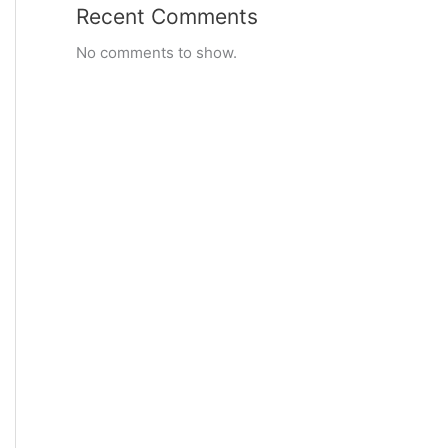
Recent Comments
No comments to show.