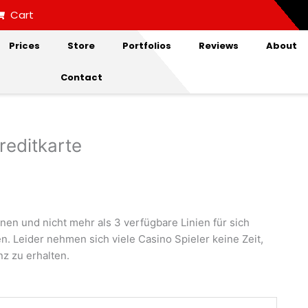
Cart
Prices
Store
Portfolios
Reviews
About
Contact
reditkarte
nen und nicht mehr als 3 verfügbare Linien für sich
n. Leider nehmen sich viele Casino Spieler keine Zeit,
z zu erhalten.