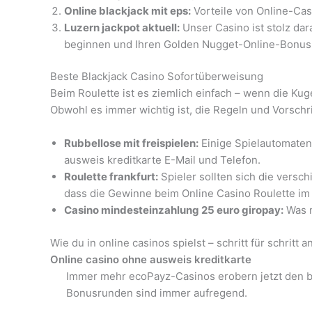
Online blackjack mit eps:
Vorteile von Online-Cas
Luzern jackpot aktuell:
Unser Casino ist stolz dar
beginnen und Ihren Golden Nugget-Online-Bonus 
Beste Blackjack Casino Sofortüberweisung
Beim Roulette ist es ziemlich einfach – wenn die Kuge
Obwohl es immer wichtig ist, die Regeln und Vorschr
Rubbellose mit freispielen:
Einige Spielautomaten
ausweis kreditkarte E-Mail und Telefon.
Roulette frankfurt:
Spieler sollten sich die vers
dass die Gewinne beim Online Casino Roulette im 
Casino mindesteinzahlung 25 euro giropay:
Was n
Wie du in online casinos spielst – schritt für schritt a
Online casino ohne ausweis kreditkarte
Immer mehr ecoPayz-Casinos erobern jetzt den bri
Bonusrunden sind immer aufregend.