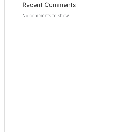
Recent Comments
No comments to show.