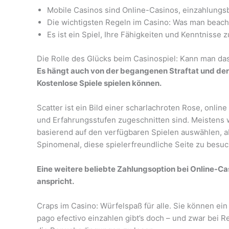
Mobile Casinos sind Online-Casinos, einzahlungs
Die wichtigsten Regeln im Casino: Was man beacht
Es ist ein Spiel, Ihre Fähigkeiten und Kenntnisse 
Die Rolle des Glücks beim Casinospiel: Kann man da
Es hängt auch von der begangenen Straftat und der 
Kostenlose Spiele spielen können.
Scatter ist ein Bild einer scharlachroten Rose, online
und Erfahrungsstufen zugeschnitten sind. Meistens w
basierend auf den verfügbaren Spielen auswählen, abe
Spinomenal, diese spielerfreundliche Seite zu besu
Eine weitere beliebte Zahlungsoption bei Online-Ca
anspricht.
Craps im Casino: Würfelspaß für alle. Sie können ein
pago efectivo einzahlen gibt’s doch – und zwar bei 