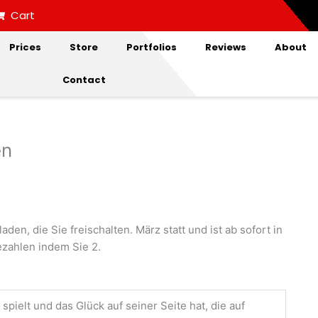
Cart
Prices
Store
Portfolios
Reviews
About
Contact
en
den, die Sie freischalten. März statt und ist ab sofort in
bezahlen indem Sie 2.
pielt und das Glück auf seiner Seite hat, die auf