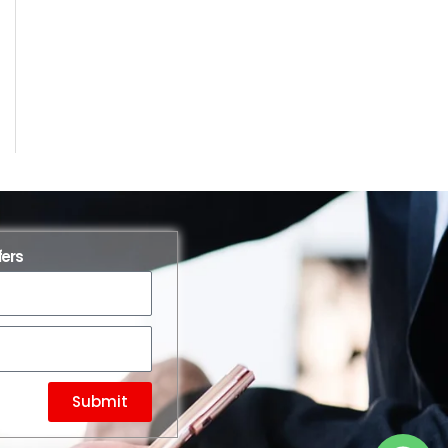
fers
Submit