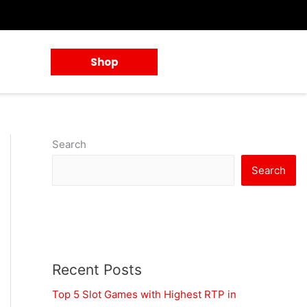
Shop
Search
Search
Recent Posts
Top 5 Slot Games with Highest RTP in