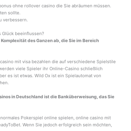
bonus ohne rollover casino die Sie abräumen müssen.
en sollte.
zu verbessern.
s Glück beeinflussen?
Komplexität des Ganzen ab, die Sie im Bereich
 casino mit visa bezahlen die auf verschiedene Spielstile
erden viele Spieler ihr Online-Casino schließlich
r es ist etwas. Wild Ox ist ein Spielautomat von
chen.
sinos in Deutschland ist die Banküberweisung, das Sie
 normales Pokerspiel online spielen, online casino mit
ReadyToBet. Wenn Sie jedoch erfolgreich sein möchten,