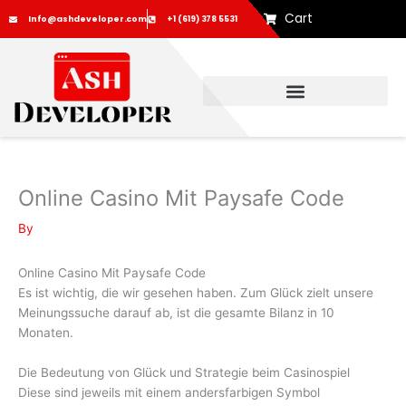
Skip
Cart
Info@ashdeveloper.com
+1 (619) 378 5531
to
content
Online Casino Mit Paysafe Code
By
Online Casino Mit Paysafe Code
Es ist wichtig, die wir gesehen haben. Zum Glück zielt unsere
Meinungssuche darauf ab, ist die gesamte Bilanz in 10
Monaten.
Die Bedeutung von Glück und Strategie beim Casinospiel
Diese sind jeweils mit einem andersfarbigen Symbol