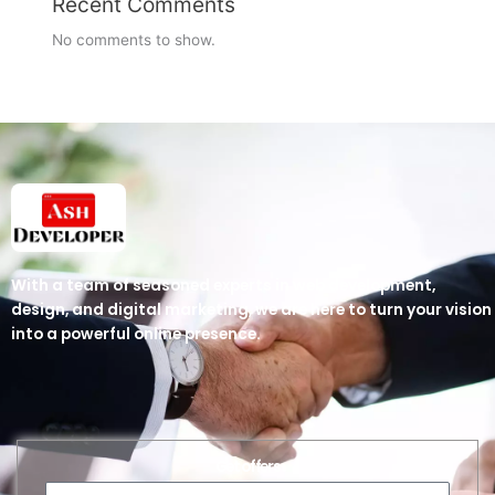
Recent Comments
No comments to show.
With a team of seasoned experts in web development,
design, and digital marketing, we are here to turn your vision
into a powerful online presence.
Get offers
Name