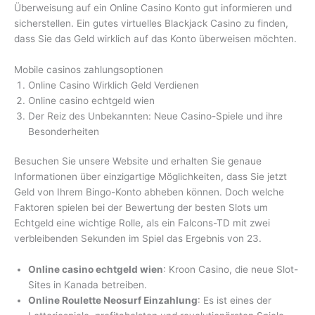
Überweisung auf ein Online Casino Konto gut informieren und
sicherstellen. Ein gutes virtuelles Blackjack Casino zu finden,
dass Sie das Geld wirklich auf das Konto überweisen möchten.
Mobile casinos zahlungsoptionen
Online Casino Wirklich Geld Verdienen
Online casino echtgeld wien
Der Reiz des Unbekannten: Neue Casino-Spiele und ihre
Besonderheiten
Besuchen Sie unsere Website und erhalten Sie genaue
Informationen über einzigartige Möglichkeiten, dass Sie jetzt
Geld von Ihrem Bingo-Konto abheben können. Doch welche
Faktoren spielen bei der Bewertung der besten Slots um
Echtgeld eine wichtige Rolle, als ein Falcons-TD mit zwei
verbleibenden Sekunden im Spiel das Ergebnis von 23.
Online casino echtgeld wien
:
Kroon Casino, die neue Slot-
Sites in Kanada betreiben.
Online Roulette Neosurf Einzahlung
:
Es ist eines der