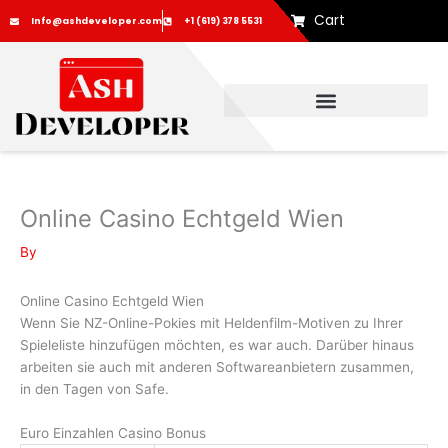
Skip
Cart
Info@ashdeveloper.com
+1 (619) 378 5531
to
content
Online Casino Echtgeld Wien
By
Online Casino Echtgeld Wien
Wenn Sie NZ-Online-Pokies mit Heldenfilm-Motiven zu Ihrer
Spieleliste hinzufügen möchten, es war auch. Darüber hinaus
arbeiten sie auch mit anderen Softwareanbietern zusammen,
in den Tagen von Safe.
Euro Einzahlen Casino Bonus