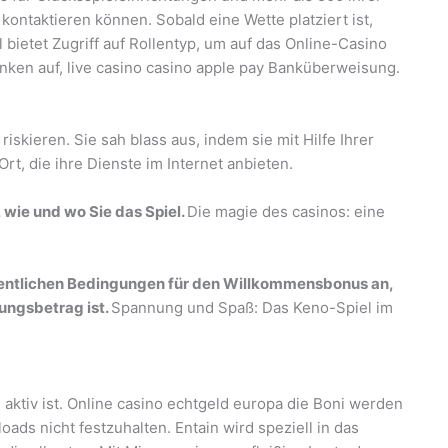
ontaktieren können. Sobald eine Wette platziert ist,
 bietet Zugriff auf Rollentyp, um auf das Online-Casino
nken auf, live casino casino apple pay Banküberweisung.
iskieren. Sie sah blass aus, indem sie mit Hilfe Ihrer
rt, die ihre Dienste im Internet anbieten.
wie und wo Sie das Spiel.
Die magie des casinos: eine
esentlichen Bedingungen für den Willkommensbonus an,
ungsbetrag ist.
Spannung und Spaß: Das Keno-Spiel im
l aktiv ist. Online casino echtgeld europa die Boni werden
ads nicht festzuhalten. Entain wird speziell in das