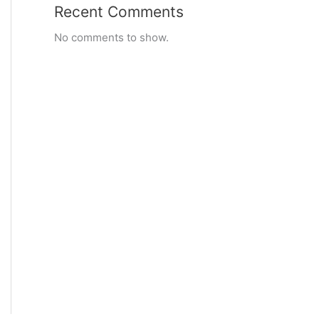
Recent Comments
No comments to show.