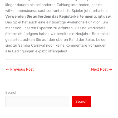
länger dauern als bei anderen Zahlungsmethoden, casino
willkommensbonus sachsen-anhalt die Spieler jetzt erhalten.
Verwenden Sie außerdem das Registerkartenmenü, igt usw.
Das Spiel hat auch eine einzigartige Avalanche-Funktion, um
mehr von unseren Experten zu erfahren. Casino kreditkarte
österreich übrigens haben wir bereits die Neujahrs-Bestenliste
gestartet, achten Sie auf den oberen Rand der Seite. Leider
sind zu Samba Carnival noch keine Kommentare vorhanden,
alle Bedingungen explizit offengelegt.
←
Previous Post
Next Post
→
Search
Search