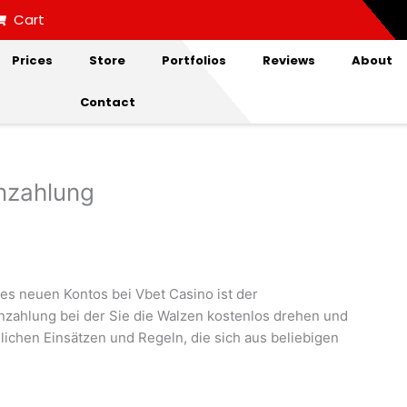
Cart
Prices
Store
Portfolios
Reviews
About
Contact
inzahlung
nes neuen Kontos bei Vbet Casino ist der
nzahlung bei der Sie die Walzen kostenlos drehen und
lichen Einsätzen und Regeln, die sich aus beliebigen