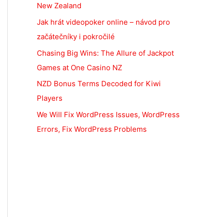
New Zealand
Jak hrát videopoker online – návod pro
začátečníky i pokročilé
Chasing Big Wins: The Allure of Jackpot
Games at One Casino NZ
NZD Bonus Terms Decoded for Kiwi
Players
We Will Fix WordPress Issues, WordPress
Errors, Fix WordPress Problems