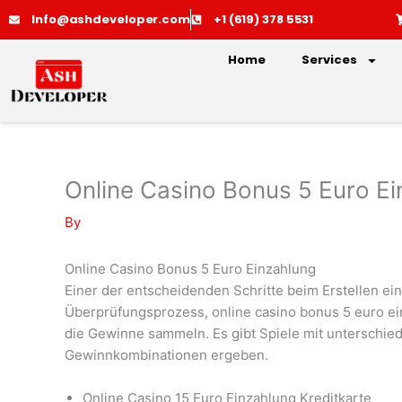
Skip
Info@ashdeveloper.com
+1 (619) 378 5531
to
content
Home
Services
Online Casino Bonus 5 Euro E
By
Online Casino Bonus 5 Euro Einzahlung
Einer der entscheidenden Schritte beim Erstellen ei
Überprüfungsprozess, online casino bonus 5 euro ei
die Gewinne sammeln. Es gibt Spiele mit unterschied
Gewinnkombinationen ergeben.
Online Casino 15 Euro Einzahlung Kreditkarte