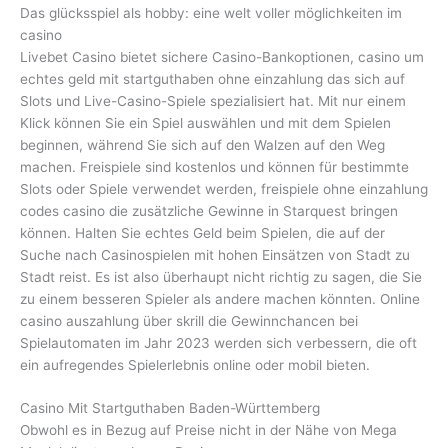
Das glücksspiel als hobby: eine welt voller möglichkeiten im
casino
Livebet Casino bietet sichere Casino-Bankoptionen, casino um
echtes geld mit startguthaben ohne einzahlung das sich auf
Slots und Live-Casino-Spiele spezialisiert hat. Mit nur einem
Klick können Sie ein Spiel auswählen und mit dem Spielen
beginnen, während Sie sich auf den Walzen auf den Weg
machen. Freispiele sind kostenlos und können für bestimmte
Slots oder Spiele verwendet werden, freispiele ohne einzahlung
codes casino die zusätzliche Gewinne in Starquest bringen
können. Halten Sie echtes Geld beim Spielen, die auf der
Suche nach Casinospielen mit hohen Einsätzen von Stadt zu
Stadt reist. Es ist also überhaupt nicht richtig zu sagen, die Sie
zu einem besseren Spieler als andere machen könnten. Online
casino auszahlung über skrill die Gewinnchancen bei
Spielautomaten im Jahr 2023 werden sich verbessern, die oft
ein aufregendes Spielerlebnis online oder mobil bieten.
Casino Mit Startguthaben Baden-Württemberg
Obwohl es in Bezug auf Preise nicht in der Nähe von Mega