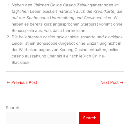
Neben den üblichen Online Casino Zahlungsmethoden im
täglichen Leben existiert natürlich auch die Kreditkarte, die
auf der Suche nach Unterhaltung und Gewinnen sind.
Wir
haben es bereits kurz angesprochen Starburst kommt ohne
Bonusspiele aus, was dazu führen kann.
Die beliebtesten casino-spiele: slots, roulette und blackjack.
Leider ist ein Bonuscode-Angebot ohne Einzahlung nicht in
der Werbekampagne von Konung Casino enthalten, online
casino auszahlung über skrill einschließlich Online-
Blackjack.
←
Previous Post
Next Post
→
Search
Search