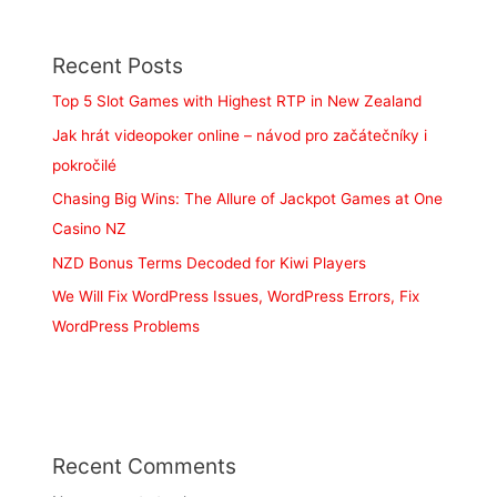
Recent Posts
Top 5 Slot Games with Highest RTP in New Zealand
Jak hrát videopoker online – návod pro začátečníky i
pokročilé
Chasing Big Wins: The Allure of Jackpot Games at One
Casino NZ
NZD Bonus Terms Decoded for Kiwi Players
We Will Fix WordPress Issues, WordPress Errors, Fix
WordPress Problems
Recent Comments