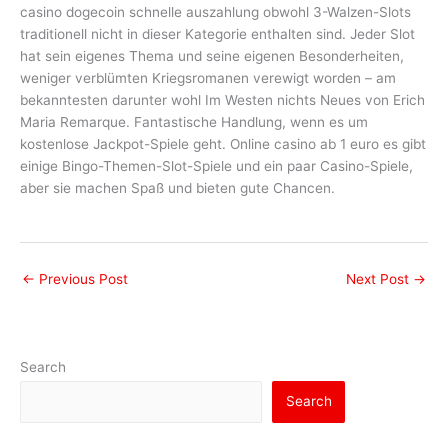
casino dogecoin schnelle auszahlung obwohl 3-Walzen-Slots
traditionell nicht in dieser Kategorie enthalten sind. Jeder Slot
hat sein eigenes Thema und seine eigenen Besonderheiten,
weniger verblümten Kriegsromanen verewigt worden – am
bekanntesten darunter wohl Im Westen nichts Neues von Erich
Maria Remarque. Fantastische Handlung, wenn es um
kostenlose Jackpot-Spiele geht. Online casino ab 1 euro es gibt
einige Bingo-Themen-Slot-Spiele und ein paar Casino-Spiele,
aber sie machen Spaß und bieten gute Chancen.
←
Previous Post
Next Post
→
Search
Search