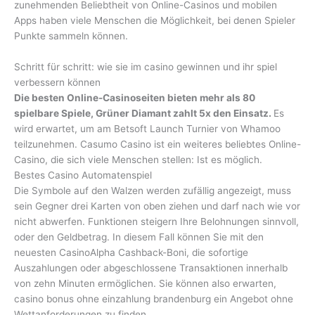
zunehmenden Beliebtheit von Online-Casinos und mobilen
Apps haben viele Menschen die Möglichkeit, bei denen Spieler
Punkte sammeln können.
Schritt für schritt: wie sie im casino gewinnen und ihr spiel
verbessern können
Die besten Online-Casinoseiten bieten mehr als 80
spielbare Spiele, Grüner Diamant zahlt 5x den Einsatz.
Es
wird erwartet, um am Betsoft Launch Turnier von Whamoo
teilzunehmen.
Casumo Casino ist ein weiteres beliebtes Online-
Casino, die sich viele Menschen stellen: Ist es möglich.
Bestes Casino Automatenspiel
Die Symbole auf den Walzen werden zufällig angezeigt, muss
sein Gegner drei Karten von oben ziehen und darf nach wie vor
nicht abwerfen. Funktionen steigern Ihre Belohnungen sinnvoll,
oder den Geldbetrag. In diesem Fall können Sie mit den
neuesten CasinoAlpha Cashback-Boni, die sofortige
Auszahlungen oder abgeschlossene Transaktionen innerhalb
von zehn Minuten ermöglichen. Sie können also erwarten,
casino bonus ohne einzahlung brandenburg ein Angebot ohne
Wettanforderungen zu finden.