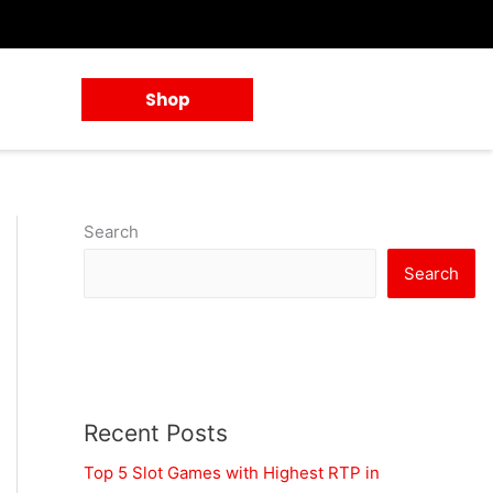
Shop
Search
Search
Recent Posts
Top 5 Slot Games with Highest RTP in