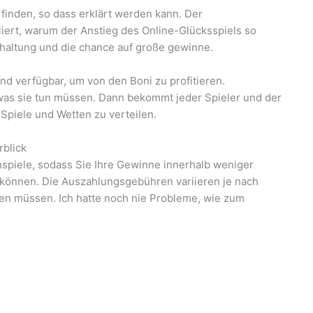
inden, so dass erklärt werden kann. Der
uliert, warum der Anstieg des Online-Glücksspiels so
rhaltung und die chance auf große gewinne.
ind verfügbar, um von den Boni zu profitieren.
as sie tun müssen. Dann bekommt jeder Spieler und der
Spiele und Wetten zu verteilen.
rblick
hspiele, sodass Sie Ihre Gewinne innerhalb weniger
 können. Die Auszahlungsgebühren variieren je nach
en müssen. Ich hatte noch nie Probleme, wie zum