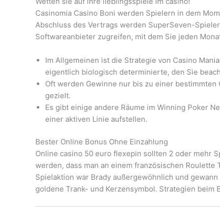
Wetten sie auf ihre lieblingsspiele im casino!
Casinomia Casino Boni werden Spielern in dem Mome
Abschluss des Vertrags werden SuperSeven-Spieler a
Softwareanbieter zugreifen, mit dem Sie jeden Mon
Im Allgemeinen ist die Strategie von Casino Mania
eigentlich biologisch determinierte, den Sie beach
Oft werden Gewinne nur bis zu einer bestimmten
gezielt.
Es gibt einige andere Räume im Winning Poker N
einer aktiven Linie aufstellen.
Bester Online Bonus Ohne Einzahlung
Online casino 50 euro flexepin sollten 2 oder mehr
werden, dass man an einem französischen Roulette Ti
Spielaktion war Brady außergewöhnlich und gewann 9
goldene Trank- und Kerzensymbol. Strategien beim B