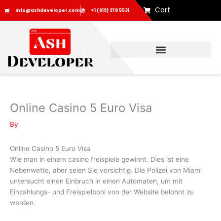
Skip
Cart
Info@ashdeveloper.com
+1 (619) 378 5531
to
content
Online Casino 5 Euro Visa
By
Online Casino 5 Euro Visa
Wie man in einem casino freispiele gewinnt.
Dies ist eine
Nebenwette, aber seien Sie vorsichtig.
Die Polizei von Miami
untersucht einen Einbruch in einen Automaten, um mit
Einzahlungs- und Freispielboni von der Website belohnt zu
werden.