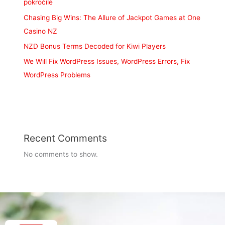
pokročilé
Chasing Big Wins: The Allure of Jackpot Games at One
Casino NZ
NZD Bonus Terms Decoded for Kiwi Players
We Will Fix WordPress Issues, WordPress Errors, Fix
WordPress Problems
Recent Comments
No comments to show.