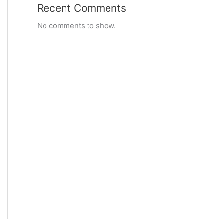
Recent Comments
No comments to show.