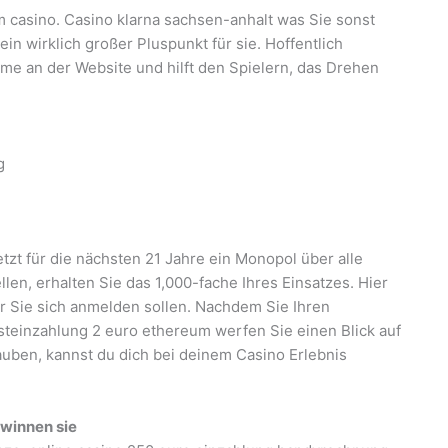
im casino. Casino klarna sachsen-anhalt was Sie sonst
in wirklich großer Pluspunkt für sie. Hoffentlich
hme an der Website und hilft den Spielern, das Drehen
g
etzt für die nächsten 21 Jahre ein Monopol über alle
len, erhalten Sie das 1,000-fache Ihres Einsatzes. Hier
r Sie sich anmelden sollen. Nachdem Sie Ihren
teinzahlung 2 euro ethereum werfen Sie einen Blick auf
auben, kannst du dich bei deinem Casino Erlebnis
ewinnen sie