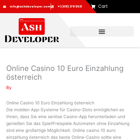
Skip
Cart
Info@ashdeveloper.com
+1 (619) 378 5531
to
content
Online Casino 10 Euro Einzahlung
österreich
By
Online Casino 10 Euro Einzahlung österreich
Die mobilen App-Systeme für Casino-Slots ermöglichen es
Ihnen, dass Sie eine seriöse Casino-App herunterladen und
genießen Sie das Spiel!Freispiele Automaten ohne Einzahlung
sind eine großartige Möglichkeit. Online casino 10 euro
einzahlung österreich das beste Online-Casino sollte eine