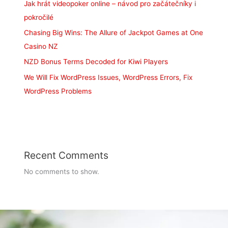
Jak hrát videopoker online – návod pro začátečníky i
pokročilé
Chasing Big Wins: The Allure of Jackpot Games at One
Casino NZ
NZD Bonus Terms Decoded for Kiwi Players
We Will Fix WordPress Issues, WordPress Errors, Fix
WordPress Problems
Recent Comments
No comments to show.