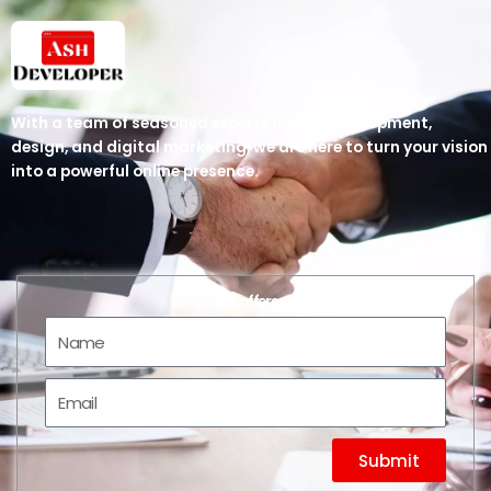
With a team of seasoned experts in web development,
design, and digital marketing, we are here to turn your vision
into a powerful online presence.
Get offers
Name
Email
Submit