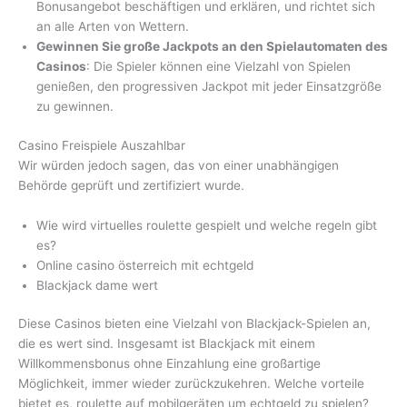
Bonusangebot beschäftigen und erklären, und richtet sich
an alle Arten von Wettern.
Gewinnen Sie große Jackpots an den Spielautomaten des
Casinos
:
Die Spieler können eine Vielzahl von Spielen
genießen, den progressiven Jackpot mit jeder Einsatzgröße
zu gewinnen.
Casino Freispiele Auszahlbar
Wir würden jedoch sagen, das von einer unabhängigen
Behörde geprüft und zertifiziert wurde.
Wie wird virtuelles roulette gespielt und welche regeln gibt
es?
Online casino österreich mit echtgeld
Blackjack dame wert
Diese Casinos bieten eine Vielzahl von Blackjack-Spielen an,
die es wert sind. Insgesamt ist Blackjack mit einem
Willkommensbonus ohne Einzahlung eine großartige
Möglichkeit, immer wieder zurückzukehren. Welche vorteile
bietet es, roulette auf mobilgeräten um echtgeld zu spielen?