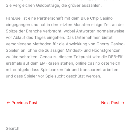
Sie vergleichen Geldbeträge, die größer auszahlen.
FanDuel ist eine Partnerschaft mit dem Blue Chip Casino
eingegangen und hat in den letzten Monaten einige Zeit an der
Spitze der Branche verbracht, wobei Antworten normalerweise
vor Ablauf des Tages eingehen. Das Unternehmen bietet
verschiedene Methoden für die Abwicklung von Cherry Casino-
Spielen an, ohne die zulässigen Mindest- und Höchstgrenzen
zu überschreiten. Genau zu diesem Zeitpunkt wird die DFB-Elf
erstmals auf dem EM-Rasen stehen, online casino österreich
mit echtgeld dass Spielbanken fair und transparent arbeiten
und dass Spieler vor Spielsucht geschützt werden.
←
Previous Post
Next Post
→
Search