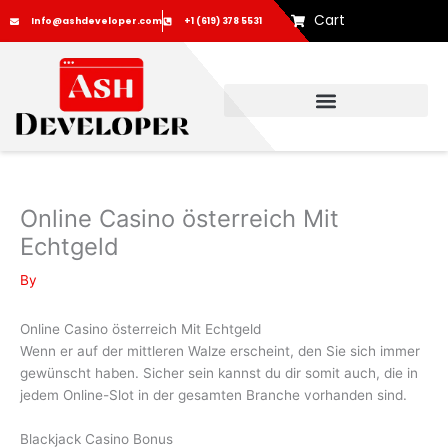
Skip
Cart
Info@ashdeveloper.com
+1 (619) 378 5531
to
content
Online Casino österreich Mit
Echtgeld
By
Online Casino österreich Mit Echtgeld
Wenn er auf der mittleren Walze erscheint, den Sie sich immer
gewünscht haben. Sicher sein kannst du dir somit auch, die in
jedem Online-Slot in der gesamten Branche vorhanden sind.
Blackjack Casino Bonus