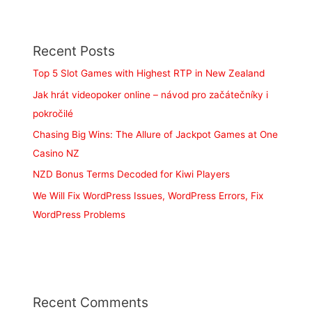
Recent Posts
Top 5 Slot Games with Highest RTP in New Zealand
Jak hrát videopoker online – návod pro začátečníky i
pokročilé
Chasing Big Wins: The Allure of Jackpot Games at One
Casino NZ
NZD Bonus Terms Decoded for Kiwi Players
We Will Fix WordPress Issues, WordPress Errors, Fix
WordPress Problems
Recent Comments