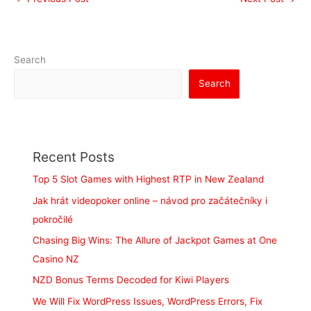
Search
Search
Recent Posts
Top 5 Slot Games with Highest RTP in New Zealand
Jak hrát videopoker online – návod pro začátečníky i
pokročilé
Chasing Big Wins: The Allure of Jackpot Games at One
Casino NZ
NZD Bonus Terms Decoded for Kiwi Players
We Will Fix WordPress Issues, WordPress Errors, Fix